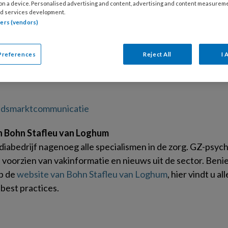
, online en events
 on a device. Personalised advertising and content, advertising and content measurem
d services development.
tners (vendors)
rteren bij GZ-Psychologie
Preferences
Reject All
I 
ommunicatie
eidsmarktcommunicatie
n Bohn Stafleu van Loghum
iabedrijf nagenoeg alle specialismen in de zorg. GZ-psych
s voorzien van vakinformatie en nieuws uit de sector. Ben
op de
website van Bohn Stafleu van Loghum
, hier vindt u a
best practices.