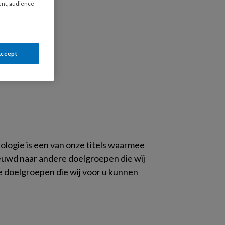
ent, audience
Accept
ologie is een van onze titels waarmee
ieuwd naar andere doelgroepen die wij
lle doelgroepen die wij voor u kunnen