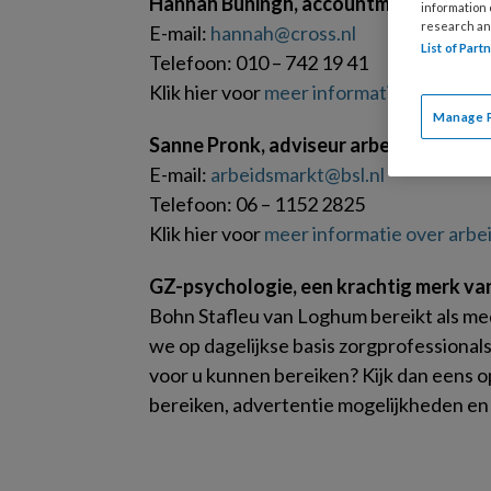
Hannah Buningh, accountmanager print
information
research an
E-mail:
hannah@cross.nl
List of Par
Telefoon: 010 – 742 19 41
Klik hier voor
meer informatie over adve
Manage 
Sanne Pronk, adviseur arbeidsmarktc
E-mail:
arbeidsmarkt@bsl.nl
Telefoon: 06 – 1152 2825
Klik hier voor
meer informatie over arb
GZ-psychologie, een krachtig merk va
Bohn Stafleu van Loghum bereikt als med
we op dagelijkse basis zorgprofessional
voor u kunnen bereiken? Kijk dan eens 
bereiken, advertentie mogelijkheden en 