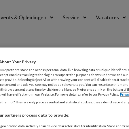
vents & Opleidingen
Service
Vacatures
About Your Privacy
887
partners store and access personal data, like browsing data or unique identifiers, 
 Accept enables tracking technologies to support the purposes shown under we and our
 to provide. Selecting Reject All or withdrawing your consent will disable them. If track
me content and ads you see may not be as relevant to you. You can resurface this menu
zondheidspsychologie voor professionals in de psychother
ithdraw consent at any time by clicking the Manage Preferences link on the bottom of 
 will have effect within our Website. For more details, refer to our Privacy Policy.
Priva
zorgprofessionals in de psychotherapie en psychiatrie ber
ther not? Then we only place essential and statistical cookies, these do not record an
 het vinden van de juiste combinatie van de media-instru
r partners process data to provide:
 te behalen.
geolocation data. Actively scan device characteristics for identification. Store and/or 