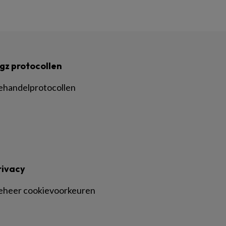
gz protocollen
ehandelprotocollen
rivacy
eheer cookievoorkeuren