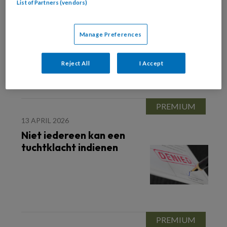
List of Partners (vendors)
17 APRIL 2026
Informatie delen met
politie en justitie
Manage Preferences
Reject All
I Accept
13 APRIL 2026
Niet iedereen kan een
tuchtklacht indienen