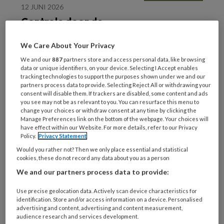
12 JUNI 2026
Controle door de
zorgverzekeraar: waar
moet je op letten?
We Care About Your Privacy
We and our
887
partners store and access personal data, like browsing
data or unique identifiers, on your device. Selecting I Accept enables
tracking technologies to support the purposes shown under we and our
partners process data to provide. Selecting Reject All or withdrawing your
consent will disable them. If trackers are disabled, some content and ads
you see may not be as relevant to you. You can resurface this menu to
change your choices or withdraw consent at any time by clicking the
12 JUNI 2026
Manage Preferences link on the bottom of the webpage. Your choices will
have effect within our Website. For more details, refer to our Privacy
Het belang van goede
Policy.
Privacy Statement
communicatie en
Would you rather not? Then we only place essential and statistical
verslaglegging
cookies, these do not record any data about you as a person
We and our partners process data to provide:
Use precise geolocation data. Actively scan device characteristics for
identification. Store and/or access information on a device. Personalised
advertising and content, advertising and content measurement,
audience research and services development.