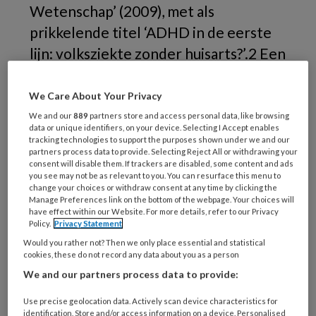
Wetenschap’ (2009), met als
prikkelende titel ‘ADHD in de eerste
lijn: volksziekte zonder huisarts?’.2 Een
beschrijving van ADHD diagnostiek in
de eerste lijn.
We Care About Your Privacy
We and our
889
partners store and access personal data, like browsing
Kinderpsychiater Roobol schreef over haar
data or unique identifiers, on your device. Selecting I Accept enables
tracking technologies to support the purposes shown under we and our
pogingen om met huisartsen en kinderartsen
partners process data to provide. Selecting Reject All or withdrawing your
consent will disable them. If trackers are disabled, some content and ads
afspraken te maken over de diagnostiek en
you see may not be as relevant to you. You can resurface this menu to
behandeling van ‘simpele’ ADHD. Zij eindigde
change your choices or withdraw consent at any time by clicking the
Manage Preferences link on the bottom of the webpage. Your choices will
met de oproep aan huisartsen om uit te zoeken
have effect within our Website. For more details, refer to our Privacy
of er überhaupt ‘eerstelijnsADHD’ bestaat en
Policy.
Privacy Statement
welk beleid hierbij past. Er is veel mee
Would you rather not? Then we only place essential and statistical
cookies, these do not record any data about you as a person
gewonnen wanneer ‘simpele ADHD’ binnen
We and our partners process data to provide:
de eerste lijn kan worden begeleid, b.v. door
meer continuïteit van zorg en een grotere
Use precise geolocation data. Actively scan device characteristics for
identification. Store and/or access information on a device. Personalised