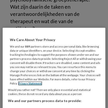
Wat zijn daarin de taken en
verantwoordelijkheden van de
therapeut en wat die van de
patiënten?
We Care About Your Privacy
B
ij zorgverleners die er niet mee vertrouwd
We and our
889
partners store and access personal data, like browsing
zijn, roept de term ‘psychodynamische
data or unique identifiers, on your device. Selecting I Accept enables
tracking technologies to support the purposes shown under we and our
groepstherapie’ ongetwijfeld vragen op.
partners process data to provide. Selecting Reject All or withdrawing your
consent will disable them. If trackers are disabled, some content and ads
Welnu, dé psychoanalyse, dé
you see may not be as relevant to you. You can resurface this menu to
psychoanalytische psychotherapie of dé
change your choices or withdraw consent at any time by clicking the
Manage Preferences link on the bottom of the webpage. Your choices will
psychodynamische therapie bestaan niet; er
have effect within our Website. For more details, refer to our Privacy
zijn diverse ‘stromingen’, ‘scholen’ en
Policy.
Privacy Statement
‘richtingen’ die zich in hun behandelmodellen
Would you rather not? Then we only place essential and statistical
cookies, these do not record any data about you as a person
op één of meerdere van de stam70therapieën
We and our partners process data to provide:
baseren. Die verscheidenheid kan een rijkdom