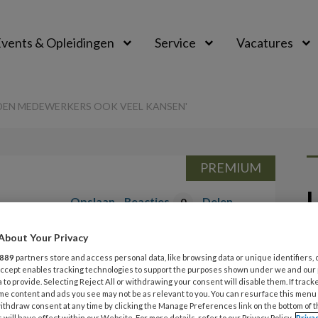
vents & Opleidingen
Service
Vacatures
IEDEN MEDEWERKERS OOK VEEL KANSEN'
PREMIUM
L
Opslaan
Reacties
Delen
0
About Your Privacy
Me
ge eisen, maar
889
partners store and access personal data, like browsing data or unique identifiers, 
 Accept enables tracking technologies to support the purposes shown under we and our
rkers ook veel
 to provide. Selecting Reject All or withdrawing your consent will disable them. If track
me content and ads you see may not be as relevant to you. You can resurface this menu
ithdraw consent at any time by clicking the Manage Preferences link on the bottom of 
 will have effect within our Website. For more details, refer to our Privacy Policy.
Priva