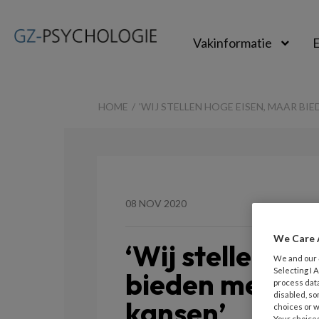
Vakinformatie
E
GZ-
psychologie
HOME
'WIJ STELLEN HOGE EISEN, MAAR B
08 NOV 2020
We Care 
‘Wij stellen ho
We and our
Selecting I
bieden medewe
process data
disabled, so
kansen’
choices or w
Your choices