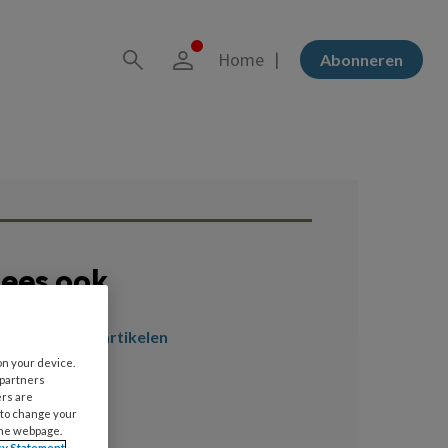
Home
Abonneren
ees ook
er magazine artikelen
on your device.
 partners
ers are
 to change your
the webpage.
cy Statement