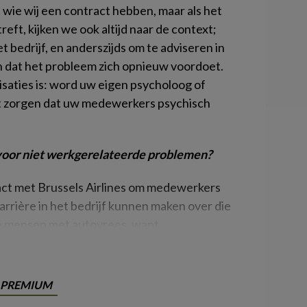
wie wij een contract hebben, maar als het
ft, kijken we ook altijd naar de context;
t bedrijf, en anderszijds om te adviseren in
 dat het probleem zich opnieuw voordoet.
saties is: word uw eigen psycholoog of
unt zorgen dat uw medewerkers psychisch
voor niet werkgerelateerde problemen?
act met Brussels Airlines om medewerkers
rrière in het bedrijf kunnen maken over die
we mensen met autovrees, want
PREMIUM