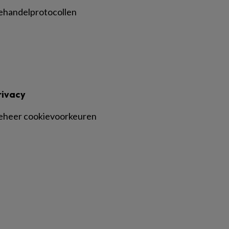
ehandelprotocollen
rivacy
eheer cookievoorkeuren