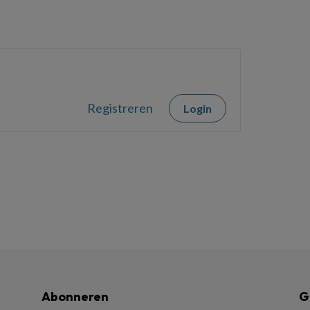
Registreren
Login
Abonneren
G