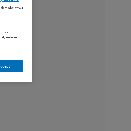
y data about you
access
ent, audience
Accept