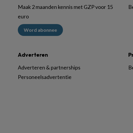
Maak 2 maanden kennis met GZP voor 15
B
euro
Word abonnee
Adverteren
P
Adverteren & partnerships
B
Personeelsadvertentie