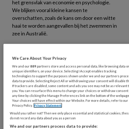
het grensvlak van economie en psychologie.
We blijken vooral kleine kansen te
overschatten, zoals de kans om door een witte
haai te worden aangevallen bij het zwemmen in
zee in Australië.
Deze overschatting wordt nog eens versterkt
naarmate we ons de gebeurtenis, in dit geval
We Care About Your Privacy
de aanval door de haai, levendiger kunnen
We and our
889
partners store and access personal data, like browsing data o
voorstellen. Dat wordt ook wel availability
unique identifiers, on your device. Selecting I Accept enables tracking
technologies to support the purposes shown under we and our partners proc
genoemd. Heel handig om te weten voor
data to provide. Selecting Reject All or withdrawing your consent will disable t
verzekeraars, en die spelen hier ook listig op in.
If trackers are disabled, some content and ads you see may not be as relevant 
you. You can resurface this menu to change your choices or withdraw consent 
any time by clicking the Manage Preferences link on the bottom of the webpage
Dat doet me denken aan het afsluiten van een
Your choices will have effect within our Website. For more details, refer to our
Privacy Policy.
Privacy Statement
extra verzekering voor een huurauto op
Would you rather not? Then we only place essential and statistical cookies, the
vakantie. Wanneer je na een lange reis en lang
do not record any data about you as a person
wachten, in een lange rij bij het verhuurbedrijf
We and our partners process data to provide: