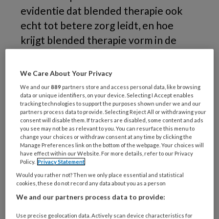
evidentie dat blended therapie ook
echt tot betere zorg leidt, en hoe
krijgt blended therapie vorm in de
praktijk?
We Care About Your Privacy
Zoals velen al wel weten, heeft blended
We and our
889
partners store and access personal data, like browsing
data or unique identifiers, on your device. Selecting I Accept enables
therapie een aantal grote voordelen. Zo kan
tracking technologies to support the purposes shown under we and our
het kostenbesparend zijn als face-to-face
–
partners process data to provide. Selecting Reject All or withdrawing your
consent will disable them. If trackers are disabled, some content and ads
ontmoetingen met een therapeut deels
you see may not be as relevant to you. You can resurface this menu to
worden vervangen door online zorg, maar ook
change your choices or withdraw consent at any time by clicking the
Manage Preferences link on the bottom of the webpage. Your choices will
de effectiviteit van de zorg kan erbij gebaat
have effect within our Website. For more details, refer to our Privacy
Policy.
Privacy Statement
zijn, bijvoorbeeld als cliënten online worden
Would you rather not? Then we only place essential and statistical
geholpen om (in therapie) aangeleerde
cookies, these do not record any data about you as a person
strategieën in te zetten in het dagelijks leven.
We and our partners process data to provide:
Maar worden deze breed gedeelde
veronderstellingen ook ondersteund met
Use precise geolocation data. Actively scan device characteristics for