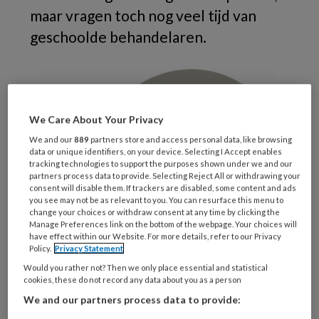
maar vragen toch nog veel tijd van
geschoolde behandelaren.
We Care About Your Privacy
We and our
889
partners store and access personal data, like browsing
data or unique identifiers, on your device. Selecting I Accept enables
tracking technologies to support the purposes shown under we and our
partners process data to provide. Selecting Reject All or withdrawing your
consent will disable them. If trackers are disabled, some content and ads
you see may not be as relevant to you. You can resurface this menu to
change your choices or withdraw consent at any time by clicking the
Manage Preferences link on the bottom of the webpage. Your choices will
have effect within our Website. For more details, refer to our Privacy
Policy.
Privacy Statement
Would you rather not? Then we only place essential and statistical
© елена калиничева / stock.adobe.com
cookies, these do not record any data about you as a person
1
In deze Zweedse feasbility trial
is onderzocht
We and our partners process data to provide: