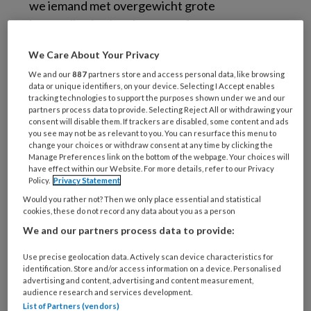
we iemand met overgewicht grote
hoeveelheden hamburgers of taart naar
binnen zien werken. De onderliggende
We Care About Your Privacy
psychologische mechanismen hiervan zijn
We and our
887
partners store and access personal data, like browsing
echter veel ingewikkelder; overgewicht is een
data or unique identifiers, on your device. Selecting I Accept enables
multifactorieel probleem en onverwerkte
tracking technologies to support the purposes shown under we and our
partners process data to provide. Selecting Reject All or withdrawing your
jeugdtrauma’s kunnen een belangrijke
consent will disable them. If trackers are disabled, some content and ads
you see may not be as relevant to you. You can resurface this menu to
risicofactor zijn. Ondanks dat ik redelijk
change your choices or withdraw consent at any time by clicking the
deskundig ben in overgewicht bij kinderen,
Manage Preferences link on the bottom of the webpage. Your choices will
have effect within our Website. For more details, refer to our Privacy
werd ik toch verrast door wat mijn patiënte
Policy.
Privacy Statement
Nicole over zichzelf ontdekte.
Would you rather not? Then we only place essential and statistical
cookies, these do not record any data about you as a person
Ik behandel Nicole al een half jaar maandelijks
We and our partners process data to provide:
met EMDR voor haar jeugdtrauma’s. Ze is
Use precise geolocation data. Actively scan device characteristics for
daardoor nu veel vrolijker, minder opvliegend
identification. Store and/or access information on a device. Personalised
naar haar twee dochters en ze is onlangs
advertising and content, advertising and content measurement,
audience research and services development.
gestart met een opleiding. Vrezend voor haar
List of Partners (vendors)