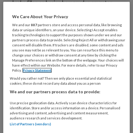
krokodillen en haaien hem zouden opvreten.
Hij was ervan overtuigd dat mijn partner altijd
We Care About Your Privacy
een hamer bij zich had, om spinnen dood te
We and our
887
partners store and access personal data, like browsing
slaan. Nu valt dat natuurlijk reuze mee, maar de
data or unique identifiers, on your device. Selecting I Accept enables
mensen staan hier wel dichter bij de dood voor
tracking technologies to support the purposes shown under we and our
partners process data to provide. Selecting Reject All or withdrawing your
mijn gevoel.
consent will disable them. If trackers are disabled, some content and ads
you see may not be as relevant to you. You can resurface this menu to
change your choices or withdraw consent at any time by clicking the
Sjef, mijn eerste cliënt van vandaag, vertelt
Manage Preferences link on the bottom of the webpage. Your choices will
over een ongeluk dat hem nog steeds dwarszit.
have effect within our Website. For more details, refer to our Privacy
Policy.
Privacy Statement
Hij werkte in een fabriek waar gelatine wordt
Would you rather not? Then we only place essential and statistical
gemaakt door koeienhuiden chemisch te
cookies, these do not record any data about you as a person
bewerken met verschillende substanties. Op
We and our partners process data to provide:
een ochtend bleken de koeienhuiden per
Use precise geolocation data. Actively scan device characteristics for
ongeluk de hele nacht, in plaats van een uurtje,
identification. Store and/or access information on a device. Personalised
in de chemische stof te hebben gelegen en de
advertising and content, advertising and content measurement,
audience research and services development.
huiden waren helemaal opgelost. Zijn baas, die
List of Partners (vendors)
dat ook nog nooit had meegemaakt, gaf het