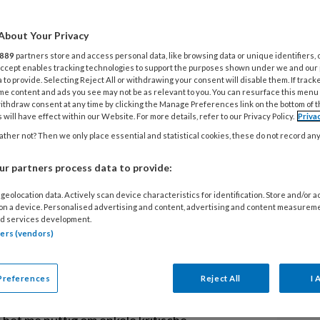
15
I
e verbeelding sprekende theorie over hoe ons
About Your Privacy
s
p ingrijpende gebeurtenissen. Steeds meer
889
partners store and access personal data, like browsing data or unique identifiers, 
 Accept enables tracking technologies to support the purposes shown under we and our
nten met polyvagale technieken, terwijl
 to provide. Selecting Reject All or withdrawing your consent will disable them. If track
23
basale assumpties van de theorie niet
me content and ads you see may not be as relevant to you. You can resurface this menu
E
ithdraw consent at any time by clicking the Manage Preferences link on the bottom of 
 will have effect within our Website. For more details, refer to our Privacy Policy.
Priva
d
ther not? Then we only place essential and statistical cookies, these do not record an
 we ons voelen en gedragen in tijden van
lmatig zie ik patiënten letterlijk bibberen
18
r partners process data to provide:
T
jn mijzelf ook niet vreemd. Toch moet er nog
geolocation data. Actively scan device characteristics for identification. Store and/or 
b
rdat we goed begrijpen hoe onze hersenen,
 on a device. Personalised advertising and content, advertising and content measurem
d services development.
R
en samenhangen met ons psychisch
tners (vendors)
In de wetenschap zijn daarover verschillende
schappelijke ideeën kunnen verworpen
13
e populaire polyvagaal-theorie van de
Preferences
Reject All
I 
A
en Porges. Juist omdat deze theorie ook in