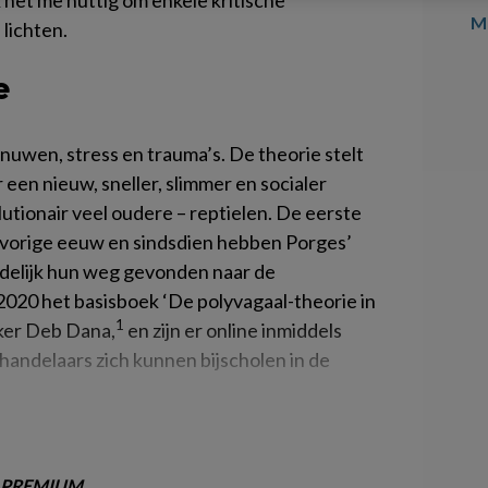
 het me nuttig om enkele kritische
Me
 lichten.
e
nuwen, stress en trauma’s. De theorie stelt
 een nieuw, sneller, slimmer en socialer
utionair veel oudere – reptielen. De eerste
e vorige eeuw en sindsdien hebben Porges’
delijk hun weg gevonden naar de
2020 het basisboek ‘De polyvagaal-theorie in
1
rker Deb Dana,
en zijn er online inmiddels
handelaars zich kunnen bijscholen in de
PREMIUM