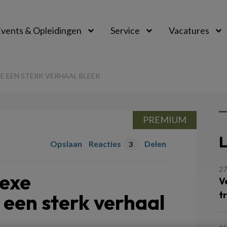
vents & Opleidingen
Service
Vacatures
 EEN STERK VERHAAL BLEEK
PREMIUM
L
Opslaan
Reacties
Delen
3
27
exe
V
t
een sterk verhaal