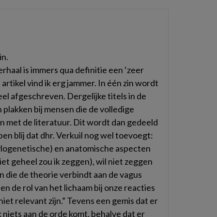
in.
erhaal is immers qua definitie een ‘zeer
 artikel vind ik erg jammer. In één zin wordt
eel afgeschreven. Dergelijke titels in de
 plakken bij mensen die de volledige
jn met de literatuur. Dit wordt dan gedeeld
ben blij dat dhr. Verkuil nog wel toevoegt:
(fylogenetische) en anatomische aspecten
iet geheel zou ik zeggen), wil niet zeggen
n die de theorie verbindt aan de vagus
en de rol van het lichaam bij onze reacties
iet relevant zijn.” Tevens een gemis dat er
jk niets aan de orde komt, behalve dat er