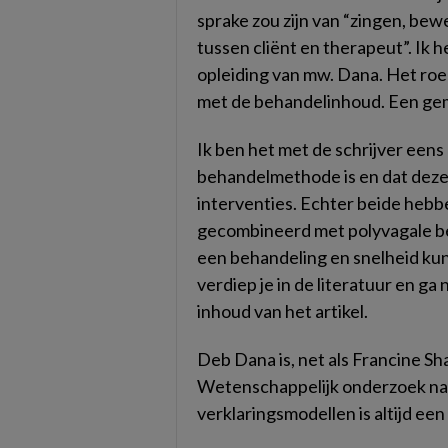
sprake zou zijn van “zingen, b
tussen cliënt en therapeut”. Ik 
opleiding van mw. Dana. Het roept
met de behandelinhoud. Een gem
Ik ben het met de schrijver ee
behandelmethode is en dat deze
interventies. Echter beide hebb
gecombineerd met polyvagale be
een behandeling en snelheid ku
verdiep je in de literatuur en ga 
inhoud van het artikel.
Deb Dana is, net als Francine Sha
Wetenschappelijk onderzoek n
verklaringsmodellen is altijd een