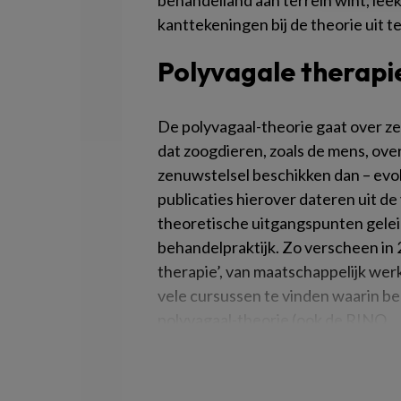
behandelland aan terrein wint, leek
kanttekeningen bij de theorie uit te
Polyvagale therapi
De polyvagaal-theorie gaat over ze
dat zoogdieren, zoals de mens, over
zenuwstelsel beschikken dan – evol
publicaties hierover dateren uit d
theoretische uitgangspunten gelei
behandelpraktijk. Zo verscheen in 
therapie’, van maatschappelijk we
vele cursussen te vinden waarin be
polyvagaal-theorie (ook de RINO