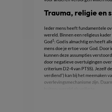
Trauma, religie en
Ieder mens heeft fundamentele ove
wereld. Binnen een religieus kad
1
God
: God is almachtig en heeft all
mens doe je ertoe voor God. Door 
kunnen deze assumpties verstoord
door negatieve overtuigingen over 
criterium D2-4 van PTSS). Jezelf de 
verdiend’) kan bij het meemaken v
overlevingsmechanisme zijn. Daarmee
buiten- wereld als veilig te