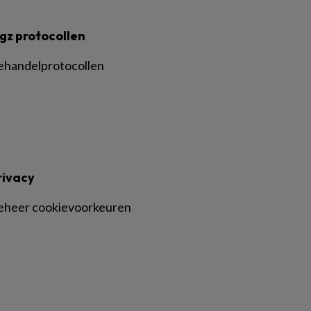
gz protocollen
ehandelprotocollen
rivacy
eheer cookievoorkeuren