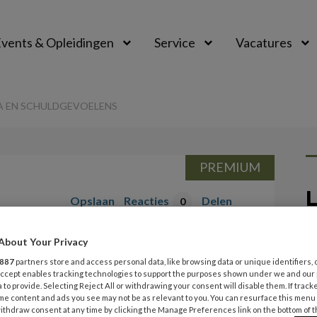
vents & Opleidingen
Service
Vacatures
MA EN SCHULDGEVOELENS
PREMIUM
L
Opslaan
Reacties
Delen
0
27
About Your Privacy
 religie op trauma
V
887
partners store and access personal data, like browsing data or unique identifiers, 
t
elens
 Accept enables tracking technologies to support the purposes shown under we and our
 to provide. Selecting Reject All or withdrawing your consent will disable them. If track
me content and ads you see may not be as relevant to you. You can resurface this menu
ithdraw consent at any time by clicking the Manage Preferences link on the bottom of 