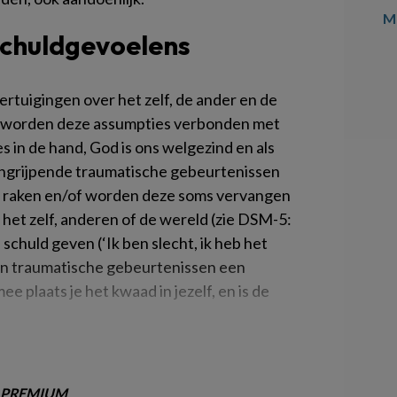
Me
 schuldgevoelens
rtuigingen over het zelf, de ander en de
er worden deze assumpties verbonden met
es in de hand, God is ons welgezind en als
ingrijpende traumatische gebeurtenissen
 raken en/of worden deze soms vervangen
het zelf, anderen of de wereld (zie DSM-5:
schuld geven (‘Ik ben slecht, ik heb het
an traumatische gebeurtenissen een
 plaats je het kwaad in jezelf, en is de
PREMIUM