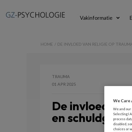
Vakinformatie
E
GZ-
psychologie
HOME
DE INVLOED VAN RELIGIE OP TRAU
TRAUMA
01 APR 2025
We Care 
De invloed van
We and our
en schuldgevo
Selecting I
process data
disabled, so
choices or w