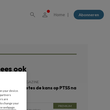
Home
Abonneren
ees ook
 JULI 2026
MAGAZINE
ergroot diabetes de kans op PTSS na
on your device.
rauma?
 partners
ers are
 to change your
the webpage.