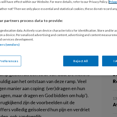
15
auma en schuld onderzoeken de
 will have effect within our Website. For more details, refer to our Privacy Policy.
Priva
I
ther not? Then we only place essential and statistical cookies, these do not record an
ie op schuldgevoelens. Kampen
s
 schuldgevoelens na trauma en wat
r partners process data to provide:
eling?
23
geolocation data. Actively scan device characteristics for identification. Store and/or 
 on a device. Personalised advertising and content, advertising and content measurem
E
reserie Het water komt uit, een
d services development.
d
tners (vendors)
noodramp in Zeeland (1953).
Met
oggetuigenverslagen illustreren de makers
ng van die ramp mentale klachten (en PTSS)
18
Preferences
Reject All
I 
offers met een streng religieuze
T
p gezien als een straf van God. De mens is
b
uldig aan het ontstaan van deze ramp. Veel
R
gen manier aan coping: (ver)dragen en hun
 klagen, maar dragen en God bidden om hulp’).
13
erugkijkend zijn de voorbeelden uit de
A
fers volledig geïsoleerd hun pijn en verdriet
den, ook aandoenlijk.