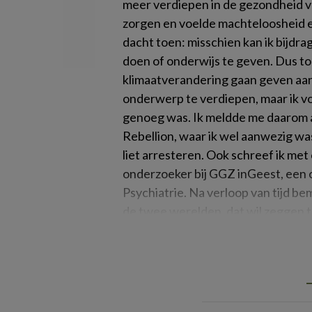
meer verdiepen in de gezondheid v
zorgen en voelde machteloosheid en
dacht toen: misschien kan ik bijdr
doen of onderwijs te geven. Dus to
klimaatverandering gaan geven aan 
onderwerp te verdiepen, maar ik voe
genoeg was. Ik meldde me daarom a
Rebellion, waar ik wel aanwezig wa
liet arresteren. Ook schreef ik met 
onderzoeker bij GGZ inGeest, een o
Psychiatrie
. Na verloop van tijd b
de twee werelden, dat wil zeggen 