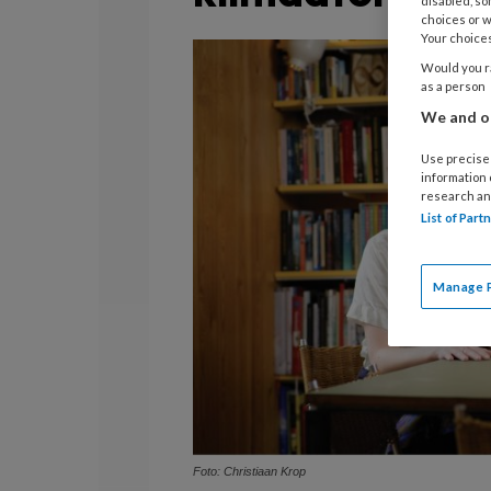
disabled, so
choices or w
Your choices
Would you ra
as a person
We and ou
Use precise 
information
research an
List of Par
Manage 
Foto: Christiaan Krop