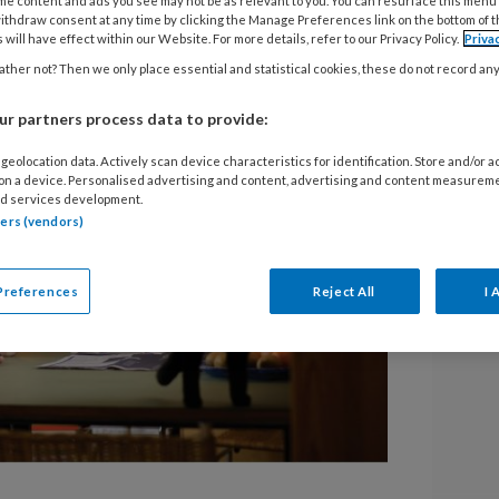
me content and ads you see may not be as relevant to you. You can resurface this menu
ithdraw consent at any time by clicking the Manage Preferences link on the bottom of 
Me
 will have effect within our Website. For more details, refer to our Privacy Policy.
Priva
ther not? Then we only place essential and statistical cookies, these do not record an
r partners process data to provide:
geolocation data. Actively scan device characteristics for identification. Store and/or 
 on a device. Personalised advertising and content, advertising and content measurem
d services development.
tners (vendors)
Preferences
Reject All
I 