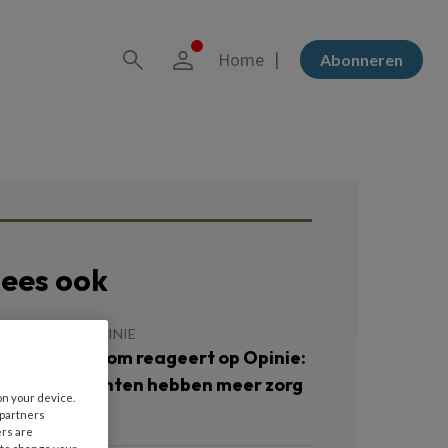
Home
Abonneren
ees ook
 JUNI 2021
OPINIE
ees Korrelboom reageert op Opinie:
Sommige cliënten hebben meer zorg
on your device.
odig’
 partners
ers are