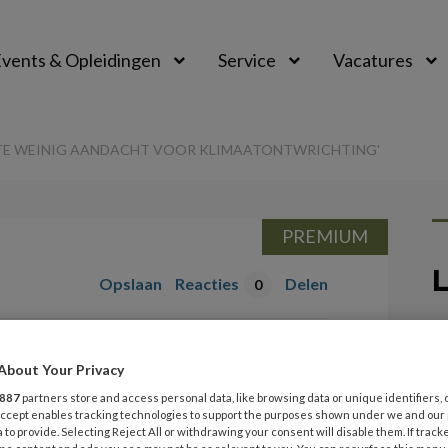
vents & Opleidingen
Service
Vacatures
IS TE WEINIG AANDACHT VOOR KLIMAATONTWRICHTING'
PREMIUM
L
Opslaan
Reacties
Delen
0
21
e Kraanen | ‘Er is
K
About Your Privacy
‘
acht voor
887
partners store and access personal data, like browsing data or unique identifiers, 
n
 Accept enables tracking technologies to support the purposes shown under we and our
hting’
 to provide. Selecting Reject All or withdrawing your consent will disable them. If track