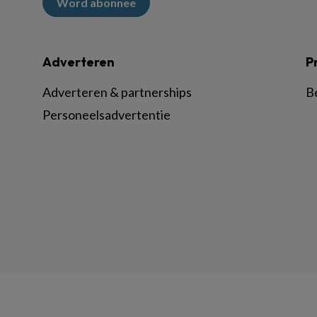
Word abonnee
Adverteren
P
Adverteren & partnerships
B
Personeelsadvertentie