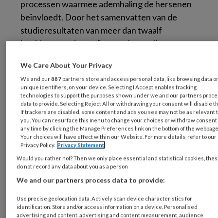
processen waarmee ademhaling de hersenen
beïnvloedt. Door het samenvatten van de
studieresultaten van meer dan twaalf
beeldvormende studies met knaagdieren,
apen en mensen, begrijpt professor Micah
We Care About Your Privacy
Allen van de Aarhus Universiteit meer over de
We and our
887
partners store and access personal data, like browsing data o
1
invloed van ademhaling op het brein.
Uit diens
unique identifiers, on your device. Selecting I Accept enables tracking
overzichtsartikel komt uit metingen van
technologies to support the purposes shown under we and our partners proc
data to provide. Selecting Reject All or withdrawing your consent will disable t
hersengolven naar voren dat het
If trackers are disabled, some content and ads you see may not be as relevant 
ademhalingsritme nauw verbonden is met
you. You can resurface this menu to change your choices or withdraw consent 
any time by clicking the Manage Preferences link on the bottom of the webpage
hersenactiviteit en dat dit onze perceptie,
Your choices will have effect within our Website. For more details, refer to our
Privacy Policy.
Privacy Statement
emotie en aandacht beïnvloedt. Zo zijn we
Would you rather not? Then we only place essential and statistical cookies, the
gevoeliger voor de buitenwereld wanneer we
do not record any data about you as a person
inademen dan wanneer we uitademen. Dit
We and our partners process data to provide:
suggereert dat ademen meer functies heeft
Use precise geolocation data. Actively scan device characteristics for
dan ons in leven houden en dat we met onze
identification. Store and/or access information on a device. Personalised
ademhaling daadwerkelijk onze stemming,
advertising and content, advertising and content measurement, audience