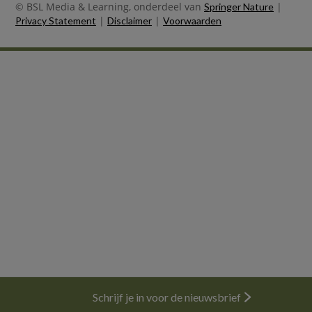
© BSL Media & Learning, onderdeel van
|
Springer Nature
|
|
Privacy Statement
Disclaimer
Voorwaarden
Nieuwsbrief
Schrijf je in voor de nieuwsbrief
Abonneren