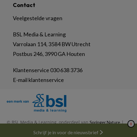
Contact
Veelgestelde vragen
BSL Media & Learning
Varrolaan 114, 3584 BW Utrecht
Postbus 246, 3990 GA Houten
Klantenservice 030 638 3736
E-mail klantenservice
© BSL Media & Learning, onderdeel van
|
Springer Nature
X
|
|
Privacy Statement
Disclaimer
Voorwaarden
Schrijf je in voor de nieuwsbrief