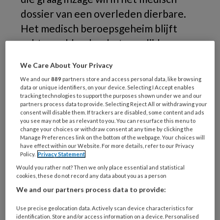
dossier van een overleden dierbare.
Het medisch beroepsgeheim blijft
echter geldend na het overlijden van
een patiënt; zo ook voor het medisch
We Care About Your Privacy
dossier.
We and our
889
partners store and access personal data, like browsing
data or unique identifiers, on your device. Selecting I Accept enables
T
och zijn er uitzonderingssituaties waarin het
tracking technologies to support the purposes shown under we and our
partners process data to provide. Selecting Reject All or withdrawing your
een nabestaande wel toegestaan is inzage te
consent will disable them. If trackers are disabled, some content and ads
geven in het medisch dossier.
In dit artikel ga ik
you see may not be as relevant to you. You can resurface this menu to
change your choices or withdraw consent at any time by clicking the
verder in op het juridisch kader rondom
Manage Preferences link on the bottom of the webpage. Your choices will
have effect within our Website. For more details, refer to our Privacy
inzagerecht voor nabestaanden.
Policy.
Privacy Statement
Would you rather not? Then we only place essential and statistical
Hoofdregel en uitzonderingen
cookies, these do not record any data about you as a person
We and our partners process data to provide:
In artikel 7:458a Burgerlijk Wetboek (‘BW’) is
het inzagerecht voor nabestaanden geregeld.
Use precise geolocation data. Actively scan device characteristics for
identification. Store and/or access information on a device. Personalised