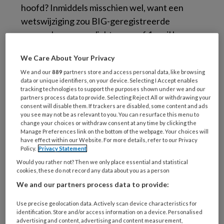
hoofd? Inmiddels misschien wel, want een
wetswijziging zou BIG-geregistreerde
zorgverleners verplichten vanaf 1 april hun
BIG-nummer actief kenbaar te maken aan
We Care About Your Privacy
patiënten.
We and our
889
partners store and access personal data, like browsing
data or unique identifiers, on your device. Selecting I Accept enables
BIG-register
tracking technologies to support the purposes shown under we and our
partners process data to provide. Selecting Reject All or withdrawing your
consent will disable them. If trackers are disabled, some content and ads
Het doel van de Wet-BIG (Beroepen in de
you see may not be as relevant to you. You can resurface this menu to
Individuele Gezondheidszorg) is onder meer
change your choices or withdraw consent at any time by clicking the
Manage Preferences link on the bottom of the webpage. Your choices will
om te borgen dat be- paalde medische
have effect within our Website. For more details, refer to our Privacy
Policy.
Privacy Statement
handelingen uitsluitend door gekwalificeerde
Would you rather not? Then we only place essential and statistical
professionals worden verricht. Dat is een
cookies, these do not record any data about you as a person
goede zaak, want hierdoor wordt de kwaliteit
We and our partners process data to provide:
van de gezondheidszorg gewaarborgd.
Inschrijving in het BIG-register is vereist voor
Use precise geolocation data. Actively scan device characteristics for
identification. Store and/or access information on a device. Personalised
werken in de individuele patiëntenzorg. Het
advertising and content, advertising and content measurement,