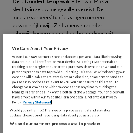
De uitzonderlijke rijkwaliteiten van Max zijn
slechts in zeldzame gevallen vereist. De
meeste verkeersituaties vragen om een
gewoon rijbewijs. Zelfs mensen zonder
rijbewijs komen soepel door het verkeer, mits
er een rijinstructeur naast hen zit. Met een
We Care About Your Privacy
beetje begeleiding komt elke chauffeur een
heel eind. Het verkeer wordt daar niet onveilig
We and our
889
partners store and access personal data, like browsing
data or unique identifiers, on your device. Selecting I Accept enables
van.
tracking technologies to support the purposes shown under we and our
partners process data to provide. Selecting Reject All or withdrawing your
consent will disable them. If trackers are disabled, some content and ads
Er bestaat een begrip als ‘goed genoeg’. Dit
you see may not be as relevant to you. You can resurface this menu to
besef is helaas niet doorgedrongen tot de
change your choices or withdraw consent at any time by clicking the
Manage Preferences link on the bottom of the webpage. Your choices will
opleiding voor psychologen. De eisen waaraan
have effect within our Website. For more details, refer to our Privacy
Policy.
Privacy Statement
een psycholoog in spe moet voldoen, worden
Would you rather not? Then we only place essential and statistical
hoger en hoger, certificaat na certificaat,
cookies, these do not record any data about you as a person
zonder dat de resultaten van psychotherapie
We and our partners process data to provide:
significant verbeteren. Het lijkt alsof alle