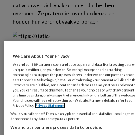
dat vrouwen zich vaak schamen dat het hen
overkomt. Ze praten niet over hun keuze en
houden hun verdriet vaak verborgen.
We Care About Your Privacy
We and our
889
partners store and access personal data, like browsing data o
© Jonny McCullagh / stock.adobe.com
unique identifiers, on your device. Selecting I Accept enables tracking
technologies to support the purposes shown under we and our partners proc
data to provide. Selecting Reject All or withdrawing your consent will disable t
V
oor 70% van de onbedoelde
If trackers are disabled, some content and ads you see may not be as relevant 
zwangerschappen geldt dat de zwangerschap
you. You can resurface this menu to change your choices or withdraw consent 
any time by clicking the Manage Preferences link on the bottom of the webpage
niet alleen onbedoeld is, maar ook ongewenst,
Your choices will have effect within our Website. For more details, refer to our
Privacy Policy.
Privacy Statement
1
en het kan iedereen overkomen.
Jaarlijks
Would you rather not? Then we only place essential and statistical cookies, the
raken tussen de 35.000 en 57.500 vrouwen (25
do not record any data about you as a person
jaar+) ongewenst zwanger.2 Fiom, het
We and our partners process data to provide:
Nederlandse kenniscentrum voor ongewenste