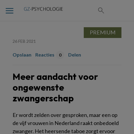
PREMIUM
26 FEB 2021
Opslaan
Reacties
Delen
0
Meer aandacht voor
ongewenste
zwangerschap
Er wordt zelden over gesproken, maar een op
de vijf vrouwen in Nederland raakt onbedoeld
zwanger. Het heersende taboe zorgt ervoor