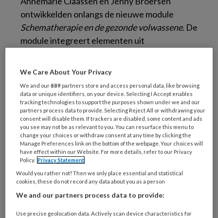
Annemarie Claassen en Jenny Broersen
ontwikkelden onlangs de nieuwe module
Schematherapie en de gezonde volwassene
. De
module integreert elementen uit
schematherapie met positieve psychologie. In
hun artikel laten zij o.a. zien dat het streven
We Care About Your Privacy
naar welbevinden en veerkracht (belangrijke
We and our
889
partners store and access personal data, like browsing
termen uit de positieve psychologie),
data or unique identifiers, on your device. Selecting I Accept enables
tracking technologies to support the purposes shown under we and our
competenties zijn van de ‘gezonde
partners process data to provide. Selecting Reject All or withdrawing your
volwassene’ (schematherapie).
consent will disable them. If trackers are disabled, some content and ads
you see may not be as relevant to you. You can resurface this menu to
change your choices or withdraw consent at any time by clicking the
De module bestaat uit tien sessies met een
Manage Preferences link on the bottom of the webpage. Your choices will
have effect within our Website. For more details, refer to our Privacy
eventuele follow-up. De oefeningen zijn
Policy.
Privacy Statement
cognitief, gedragsmatig en experiëntieel. De
Would you rather not? Then we only place essential and statistical
module is zowel individueel als in de groep
cookies, these do not record any data about you as a person
inzetbaar. Afhankelijk van de behoeften en
We and our partners process data to provide:
mogelijkheden van de cliënt kan de module ook
Use precise geolocation data. Actively scan device characteristics for