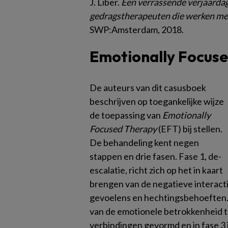
J. Liber.
Een verrassende verjaardag
gedragstherapeuten die werken me
SWP:Amsterdam
,
2018.
Emotionally Focuse
De auteurs van dit casusboek
beschrijven op toegankelijke wijze
de toepassing van
Emotionally
Focused Therapy
(EFT) bij stellen.
De behandeling kent negen
stappen en drie fasen. Fase 1, de-
escalatie, richt zich op het in kaart
brengen van de negatieve interacti
gevoelens en hechtingsbehoeften. 
van de emotionele betrokkenheid 
verbindingen gevormd en in fase 3 