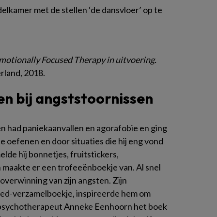
lkamer met de stellen ‘de dansvloer’ op te
motionally Focused Therapy in uitvoering.
rland, 2018.
n bij angststoornissen
 had paniekaanvallen en agorafobie en ging
 te oefenen en door situaties die hij eng vond
melde hij bonnetjes, fruitstickers,
 maakte er een trofeeënboekje van. Al snel
overwinning van zijn angsten. Zijn
oed-verzamelboekje, inspireerde hem om
 psychotherapeut Anneke Eenhoorn het boek