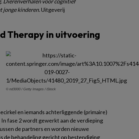
. Dierenverhalen voor cognitief
t jonge kinderen.
Uitgeverij
d Therapy in uitvoering
© nd3000 / Getty Images / iStock
ecirkel en iemands achterliggende (primaire)
In fase 2 wordt gewerkt aan de verdieping
tussen de partners en worden nieuwe
is de behandeling gericht op bestendiging