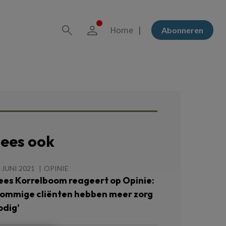
Home
Abonneren
ees ook
 JUNI 2021
OPINIE
ees Korrelboom reageert op Opinie:
Sommige cliënten hebben meer zorg
odig’