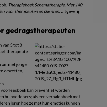
acob.
Therapieboek Schematherapie. Met 140
en voor therapeuten en cli
ë
nten.
Uitgeverij
or gedragstherapeuten
 van 5 tot 8
tief therapeute
n om met jonge
en omzetten,
en
 voorleesboek kan preventief worden
en hulpverleners; als een verhalenboek met
deren leren hoe ze met hun emoties kunnen