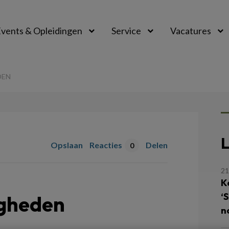
vents & Opleidingen
Service
Vacatures
DEN
L
Opslaan
Reacties
Delen
0
21
K
‘
gheden
n