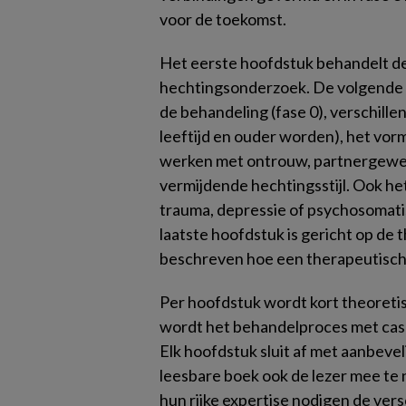
voor de toekomst.
Het eerste hoofdstuk behandelt d
hechtingsonderzoek. De volgende 
de behandeling (fase 0), verschill
leeftijd en ouder worden), het vor
werken met ontrouw, partnergeweld
vermijdende hechtingsstijl. Ook het
trauma, depressie of psychosomati
laatste hoofdstuk is gericht op de 
beschreven hoe een therapeutisch
Per hoofdstuk wordt kort theoret
wordt het behandelproces met casu
Elk hoofdstuk sluit af met aanbeve
leesbare boek ook de lezer mee te
hun rijke expertise nodigen de ver