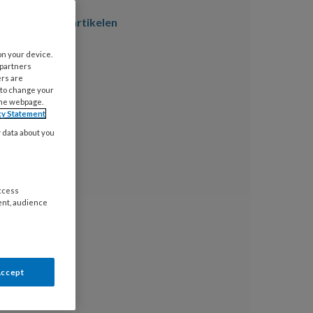
er magazine artikelen
on your device.
 partners
ers are
 to change your
the webpage.
cy Statement
y data about you
access
ent, audience
Accept