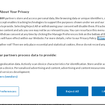
rkbladen
Me
About Your Privacy
ieboek Schematherapie
sluit inhoudelijk aan
889
partners store and access personal data, like browsing data or unique identifiers, 
 Accept enables tracking technologies to support the purposes shown under we and our
rapieboek
Schematherapie, een praktische
 to provide. Selecting Reject All or withdrawing your consent will disable them. If track
g
van Arnoud Arntz & Gitta Jacob (2012) en
me content and ads you see may not be as relevant to you. You can resurface this menu
ithdraw consent at any time by clicking the Manage Preferences link on the bottom of 
k
Patronen doorbreken
van Hannie van
 will have effect within our Website. For more details, refer to our Privacy Policy.
Priva
itta Jacob & Laura Seebauer (2012). In het
ther not? Then we only place essential and statistical cookies, these do not record an
k staan verschillende informatiebladen en
 over schematherapie, bedoeld voor zowel
r partners process data to provide:
 als cliënten. De bedoeling is dat
geolocation data. Actively scan device characteristics for identification. Store and/or 
 hieruit de voor de cliënt relevante
 on a device. Personalised advertising and content, advertising and content measurem
d services development.
erkbladen zijn ook te downloaden via
www.​
tners (vendors)
want gezien het formaat van het boek en de
nformatiebladen is het geen doen om alles te
Preferences
Reject All
I 
 auteurs een beknopte samenvatting van