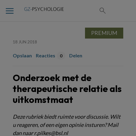
PREMIUM
18 JUN 2018
Opslaan
Reacties
Delen
0
Onderzoek met de
therapeutische relatie als
uitkomstmaat
Deze rubriek biedt ruimte voor discussie. Wilt
u reageren, of een eigen opinie insturen? Mail
dan naar r.pilkes@bsl.nl