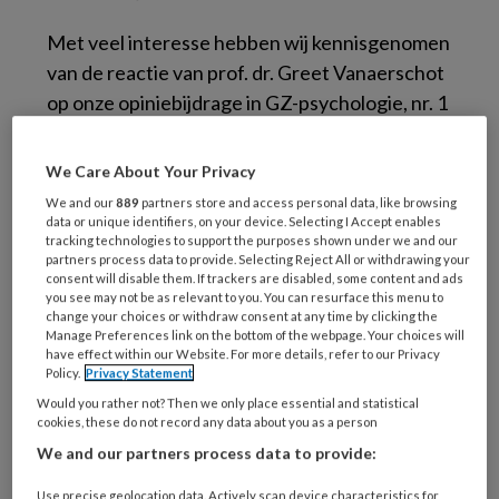
Met veel interesse hebben wij kennisgenomen
van de reactie van prof. dr. Greet Vanaerschot
op onze opiniebijdrage in GZ-psychologie, nr. 1
(Onderzoek naar de therapeutische relatie:
Golden Oldie of toekomstmuziek?). Grote
We Care About Your Privacy
delen van haar betoog onderschrijven wij van
We and our
889
partners store and access personal data, like browsing
harte. De therapeutische relatie, de
data or unique identifiers, on your device. Selecting I Accept enables
tracking technologies to support the purposes shown under we and our
werkalliantie tussen behandelaar en EPA-
partners process data to provide. Selecting Reject All or withdrawing your
patiënt, het zijn complexe begrippen. Hierbij is
consent will disable them. If trackers are disabled, some content and ads
you see may not be as relevant to you. You can resurface this menu to
de werkalliantie, -of therapeutische alliantie -,
change your choices or withdraw consent at any time by clicking the
Manage Preferences link on the bottom of the webpage. Your choices will
concreet gericht op de samenwerking en het
have effect within our Website. For more details, refer to our Privacy
bereiken van doelen, terwijl de therapeutische
Policy.
Privacy Statement
relatie daar als ruimer, meer omvattend
Would you rather not? Then we only place essential and statistical
cookies, these do not record any data about you as a person
concept omheen ligt. In al zijn complexiteit is
We and our partners process data to provide:
het een relevant onderwerp voor de dagelijkse
praktijk in de psychiatrie.
Use precise geolocation data. Actively scan device characteristics for