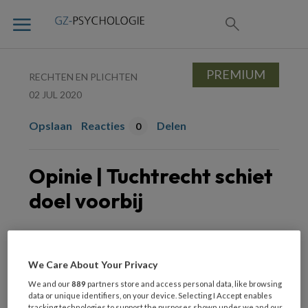
PREMIUM
RECHTEN EN PLICHTEN
02 JUL 2020
Opslaan
Reacties
Delen
0
Opinie | Tuchtrecht schiet
doel voorbij
Zorgprofessionals tegen wie een
klacht wordt ingediend, zijn vaak
We Care About Your Privacy
volledig uit het lood geslagen, zeker als
We and our
889
partners store and access personal data, like browsing
data or unique identifiers, on your device. Selecting I Accept enables
de tuctrechter de klacht gegrond
tracking technologies to support the purposes shown under we and our