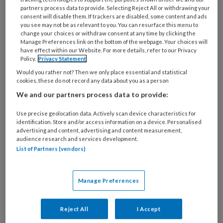
verklaart. Is dat eigenlijk wel nodig, en
partners process data to provide. Selecting Reject All or withdrawing your
consent will disable them. If trackers are disabled, some content and ads
hoe kunnen we dat voorkomen? Gz-
you see may not be as relevant to you. You can resurface this menu to
change your choices or withdraw consent at any time by clicking the
psycholoog Martin Appelo spreekt uit
Manage Preferences link on the bottom of the webpage. Your choices will
have effect within our Website. For more details, refer to our Privacy
eigen ervaring.
Policy.
Privacy Statement
Would you rather not? Then we only place essential and statistical
cookies, these do not record any data about you as a person
We and our partners process data to provide:
PREMIUM
Use precise geolocation data. Actively scan device characteristics for
identification. Store and/or access information on a device. Personalised
advertising and content, advertising and content measurement,
audience research and services development.
List of Partners (vendors)
Bekijk de mogelijkheden
Al abonnee?
Log dan in
Manage Preferences
Reject All
I Accept