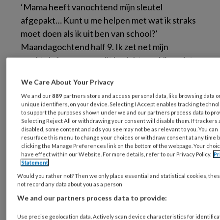
‘Mama heeft vanochtend mijn sleutel
afgepakt… Kunt u me helpen met wat ik straks
moet doen als ik uit ben van school?’
Maandagochtend half 9. Ik zet net mijn
werktelefoon aan en dit bericht van Nino, dat
mij een half uurtje eerder is toegezonden,
We Care About Your Privacy
maakt ruw een einde aan mijn weekendgevoel.
We and our
889
partners store and access personal data, like browsing data o
‘Het is gisteravond mis gegaan…’ sluit Nino zijn
unique identifiers, on your device. Selecting I Accept enables tracking techno
bericht af. ‘Arm kind’, denk ik bij mezelf, terwijl
to support the purposes shown under we and our partners process data to pro
Selecting Reject All or withdrawing your consent will disable them. If trackers 
ik contact zoek met mijn collega die
disabled, some content and ads you see may not be as relevant to you. You can
weekenddienst had. ‘Is er gebeld door moeder
resurface this menu to change your choices or withdraw consent at any time 
clicking the Manage Preferences link on the bottom of the webpage. Your choic
van Nino?’ ‘Nee, geen oproep, rustige dag!’
have effect within our Website. For more details, refer to our Privacy Policy.
Pr
Statement
laat mijn collega weten. Mij bevangt het
Would you rather not? Then we only place essential and statistical cookies, the
onheilspellende gevoel dat de avond voor mijn
not record any data about you as a person
elfjarige pupil en zijn moeder helemaal niet zo
We and our partners process data to provide:
kalm is verlopen en dat de veiligheidsafspraken
Use precise geolocation data. Actively scan device characteristics for identifica
– waaronder het bellen van onze dienst niet