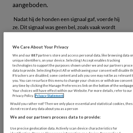
aangeboden.
Nadat hij de honden een signaal gaf, voerde hij
ze. Dit signaal was geen bel, zoals vaak wordt
gedacht, maar het tikkende geluid van een
metronoom. Later experimenteerde hij met
We Care About Your Privacy
andere signalen (het geluid van een
We and our
887
partners store and access personal data, like browsing data o
harmonium, het trillen van een buzzer,
unique identifiers, on your device. Selecting I Accept enables tracking
technologies to support the purposes shown under we and our partners proc
elektrische schokken). Eerst kwijlden de
data to provide. Selecting Reject All or withdrawing your consent will disable t
honden alleen bij het voeren en niet bij het
If trackers are disabled, some content and ads you see may not be as relevant 
you. You can resurface this menu to change your choices or withdraw consent 
signaal. Nadat het signaal meerdere keren
any time by clicking the Manage Preferences link on the bottom of the webpage
werd opgevolgd door het voeren, begonnen
Your choices will have effect within our Website. For more details, refer to our
Privacy Policy.
Privacy Statement
de honden al te kwijlen bij het gegeven signaal.
Would you rather not? Then we only place essential and statistical cookies, the
Dit heet nu de voorwaardelijke reflex, en het
do not record any data about you as a person
door Pavlov ontdekte verschijnsel heet
We and our partners process data to provide:
klassieke conditionering: als prikkel A (geluid)
Use precise geolocation data. Actively scan device characteristics for
herhaaldelijk voorafgaat aan prikkel B (het