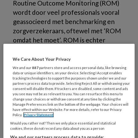
Routine Outcome Monitoring (ROM)
wordt door veel professionals vooral
geassocieerd met benchmarking en
zorgverzekeraars, oftewel met ‘ROM
omdat het moet’. ROM is echter
primair een klinisch
ondersteuningsinstrument, met
We Care About Your Privacy
aangetoond nut voor behandelaar en
We and our
887
partners store and access personal data, like browsing
data or unique identifiers, on your device. Selecting I Accept enables
cliënt.
tracking technologies to support the purposes shown under we and our
partners process data to provide. Selecting Reject All or withdrawing your
consent will disable them. If trackers are disabled, some content and ads
In een (dag)klinisch behandelcentrum voor
you see may not be as relevant to you. You can resurface this menu to
cliënten met een persoonlijkheidsstoornis is de
change your choices or withdraw consent at any time by clicking the
Manage Preferences link on the bottom of the webpage. Your choices will
ROM omgevormd tot een
have effect within our Website. For more details, refer to our Privacy
Policy.
Privacy Statement
behandelinstrument. Hierdoor nam het ROM-
Would you rather not? Then we only place essential and statistical
gebruik in de individuele behandeling toe, zo
cookies, these do not record any data about you as a person
blijkt uit begeleidend onderzoek.
We and our partners process data to provide: