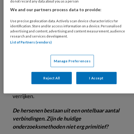
do not record any data about you as a person
Een wijdverbreid vooroordeel over
We and our partners process data to provide:
neurowetenschappers is dat ze ‘door de
Use precise geolocation data. Actively scan device characteristics for
neuronen de mens niet meer zien.’ Als er één
identification. Store and/or access information on a device. Personalised
hersenonderzoeker is voor wie dat niet
advertising and content, advertising and content measurement, audience
research and services development.
opgaat, is het De Raedt. Behalve in de
List of Partners (vendors)
neurobiologie is hij ook geïnteresseerd in de
rol van cognities en het zelfbeeld bij het
Manage Preferences
ontstaan of de instandhouding van depressie.
Een praktische gerichtheid houdt zijn
Reject All
I Accept
nieuwsgierigheid in toom: De Raedt wil het
therapeutisch arsenaal van behandelaars
verrijken.
De hersenen bestaan uit een ontelbaar aantal
verbindingen. Zijn de huidige
onderzoeksmethoden niet erg primitief?