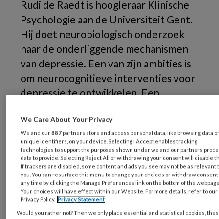
Rudi de Raedt is hoogleraar Klinische
Psychologie aan de Universiteit Gent.
Hij doet neurobiologisch onderzoek
naar de onderliggende mechanismen
van depressie. Een van zijn ambities is
om neurocognitieve interventies voor
depressie te ontwikkelen. Een
interview over de stand van zaken in
We Care About Your Privacy
neurocognitief onderzoek naar
We and our
887
partners store and access personal data, like browsing data o
depressie.
unique identifiers, on your device. Selecting I Accept enables tracking
technologies to support the purposes shown under we and our partners proc
data to provide. Selecting Reject All or withdrawing your consent will disable t
If trackers are disabled, some content and ads you see may not be as relevant 
you. You can resurface this menu to change your choices or withdraw consent 
any time by clicking the Manage Preferences link on the bottom of the webpage
Your choices will have effect within our Website. For more details, refer to our
Privacy Policy.
Privacy Statement
Would you rather not? Then we only place essential and statistical cookies, the