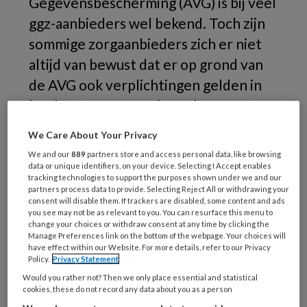
Gegevensbescherming (AVG) is bij veel
ggz-aanbieders wel bekend. Toch zijn
sommige zorgaanbieders zich er niet
altijd van bewust dat er op grond van
de AVG ook verplichtingen gelden in
het hanteren van privacydocumenten.
We Care About Your Privacy
B
innen de ggz wordt dagelijks met gevoelige
We and our
889
partners store and access personal data, like browsing
data or unique identifiers, on your device. Selecting I Accept enables
patiëntgegevens gewerkt.
Door goed om te
tracking technologies to support the purposes shown under we and our
gaan met de privacydocumenten, blijft de
partners process data to provide. Selecting Reject All or withdrawing your
consent will disable them. If trackers are disabled, some content and ads
privacy van betrokkenen zoveel als mogelijk
you see may not be as relevant to you. You can resurface this menu to
gewaarborgd én wordt voldaan aan de
change your choices or withdraw consent at any time by clicking the
Manage Preferences link on the bottom of the webpage. Your choices will
verplichtingen die daarin gelden volgens de
have effect within our Website. For more details, refer to our Privacy
Policy.
Privacy Statement
AVG.
Would you rather not? Then we only place essential and statistical
cookies, these do not record any data about you as a person
Privacyverklaring