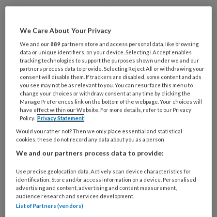
‘Ik hoest al zes weken.’ De huisarts keek op van
haar computer.
We Care About Your Privacy
‘Hoesten? Ik lees hier iets over depressieve
We and our
889
partners store and access personal data, like browsing
data or unique identifiers, on your device. Selecting I Accept enables
klachten.’ Ik: ‘O ja, dat ook.’
tracking technologies to support the purposes shown under we and our
partners process data to provide. Selecting Reject All or withdrawing your
consent will disable them. If trackers are disabled, some content and ads
Mijn gebruikelijke reactie. Ach, het gaat wel
you see may not be as relevant to you. You can resurface this menu to
over en zo, niet te veel aandacht aan besteden,
change your choices or withdraw consent at any time by clicking the
Manage Preferences link on the bottom of the webpage. Your choices will
gewoon een paar nachtjes goed slapen en dan
have effect within our Website. For more details, refer to our Privacy
Policy.
Privacy Statement
verdwijnt het wel weer. Maar de huisarts is
Would you rather not? Then we only place essential and statistical
een doortastende dame die doorvraagt en al
cookies, these do not record any data about you as a person
snel de vinger op de zere plek legt.
We and our partners process data to provide:
Gek hoe die oude patronen steeds weer de
Use precise geolocation data. Actively scan device characteristics for
identification. Store and/or access information on a device. Personalised
kop opsteken, terwijl negeren niet helpend is.
advertising and content, advertising and content measurement,
Ik weet allang dat ‘down’ voelen bij mij leidt tot
audience research and services development.
List of Partners (vendors)
erger en dat het niet zomaar over gaat. Bij mij is