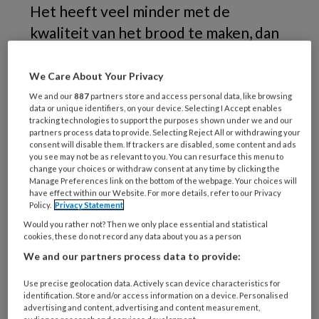
Het heeft veel minder met de
kwaliteit van het brood te maken, dan
met de bij die bakker verkrijgbare
zegeltjes, hoe eigenaardig.
We Care About Your Privacy
We and our
887
partners store and access personal data, like browsing
Laten we het er maar op houden dat het brood
data or unique identifiers, on your device. Selecting I Accept enables
tracking technologies to support the purposes shown under we and our
van beide bakkers goed is. Het gaat me om het
partners process data to provide. Selecting Reject All or withdrawing your
consent will disable them. If trackers are disabled, some content and ads
plakken. Hartstikke compulsief wil ik zorgen
you see may not be as relevant to you. You can resurface this menu to
dat de kolommen op het velletje goed gevuld
change your choices or withdraw consent at any time by clicking the
Manage Preferences link on the bottom of the webpage. Your choices will
uitkomen – en hoe lastig is dan een oneven
have effect within our Website. For more details, refer to our Privacy
aantal zegeltjes! Het geeft voldoening, van
Policy.
Privacy Statement
een bepaald soort. Wie het weet mag het
Would you rather not? Then we only place essential and statistical
cookies, these do not record any data about you as a person
zeggen.
We and our partners process data to provide:
Deze week zijn de nieuwe groepen GIOS bij de
Use precise geolocation data. Actively scan device characteristics for
RINO gestart: er was een startconferentie,
identification. Store and/or access information on a device. Personalised
advertising and content, advertising and content measurement,
online – hoe anders? – voor diegenen die