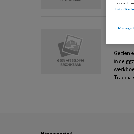
research an
List of Par
Manage 
26 FEBRU
Boeke
Gezien e
in de gg
werkboek
Trauma e
Nieuwsbrief