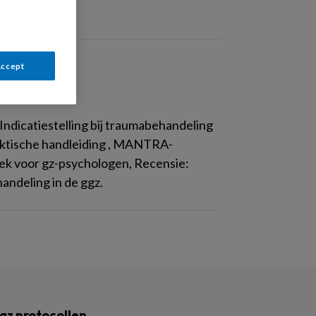
Accept
ndicatiestelling bij traumabehandeling
raktische handleiding , MANTRA-
ek voor gz-psychologen, Recensie:
andeling in de ggz.
gz protocollen