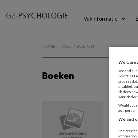
Vakinformatie
E
GZ-
psychologie
HOME
TAGS
BOEKEN
We Care 
We and our
Boeken
Selecting I
process data
disabled, so
choices or w
Your choices
29 OKTOB
Would you ra
as a person
Boeke
We and ou
Vertel ik
Use precise 
Handboe
information