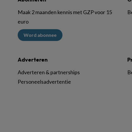
Maak 2 maanden kennis met GZP voor 15
B
euro
Word abonnee
Adverteren
P
Adverteren & partnerships
B
Personeelsadvertentie