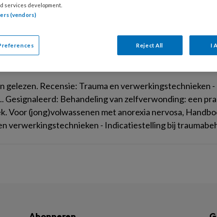
d services development.
tners (vendors)
Preferences
Reject All
I 
ARI 2021
BOEKEN ETC.
n etc.
n gelezen. Recensie: Trauma en verwerkingstechnieken - I
z.. Gesignaleerd: Behandeling van zelfverwonding: een p
. Voor (jong)volwassenen met anorexia nervosa, Handbo
n verwerkingstechnieken - Indicatiestelling bij traumabeh
Abonneren
G