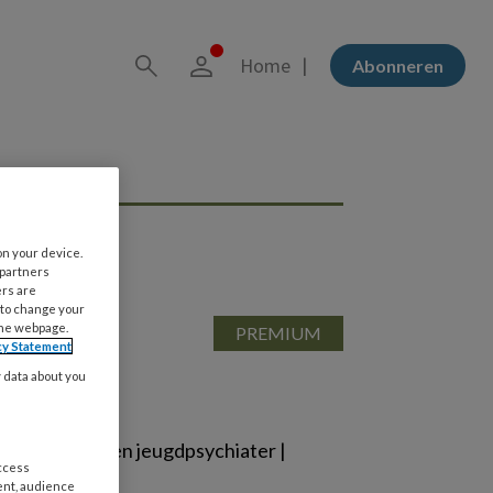
Home
Abonneren
on your device.
 partners
ers are
 to change your
the webpage.
cy Statement
y data about you
 van de kinder- en jeugdpsychiater |
access
ent, audience