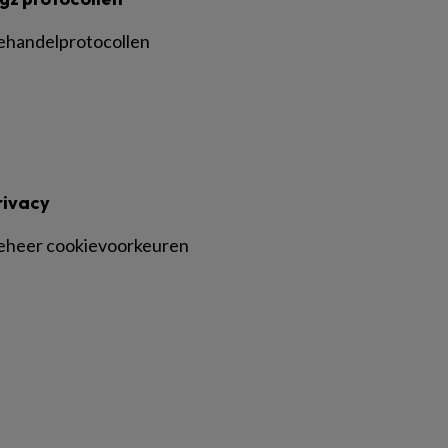
ehandelprotocollen
rivacy
eheer cookievoorkeuren