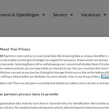
vents & Opleidingen
Service
Vacatures
About Your Privacy
887
partners store and access personal data, like browsing data or unique identifiers, 
 Accept enables tracking technologies to support the purposes shown under we and our
 to provide. Selecting Reject All or withdrawing your consent will disable them. If track
me content and ads you see may not be as relevant to you. You can resurface this menu
ithdraw consent at any time by clicking the Manage Preferences link on the bottom of 
 will have effect within our Website. For more details, refer to our Privacy Policy.
Priva
ER 2021
BOEKEN ETC.
ther not? Then we only place essential and statistical cookies, these do not record an
n etc.
r partners process data to provide:
 het wel of vertel ik het niet? | Verdwijnpunt | De praktijk
geolocation data. Actively scan device characteristics for identification. Store and/or 
k Psychiatrisch onderzoek
 on a device. Personalised advertising and content, advertising and content measurem