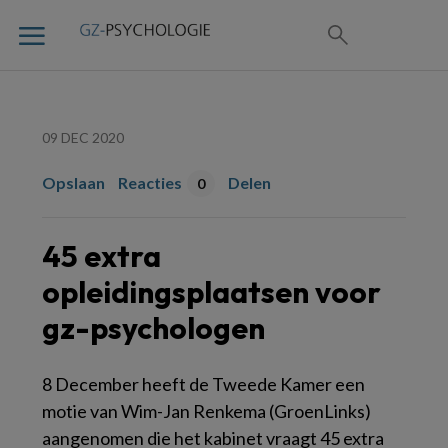
09 DEC 2020
Opslaan
Reacties
Delen
0
45 extra
opleidingsplaatsen voor
gz-psychologen
8 December heeft de Tweede Kamer een
motie van Wim-Jan Renkema (GroenLinks)
aangenomen die het kabinet vraagt 45 extra