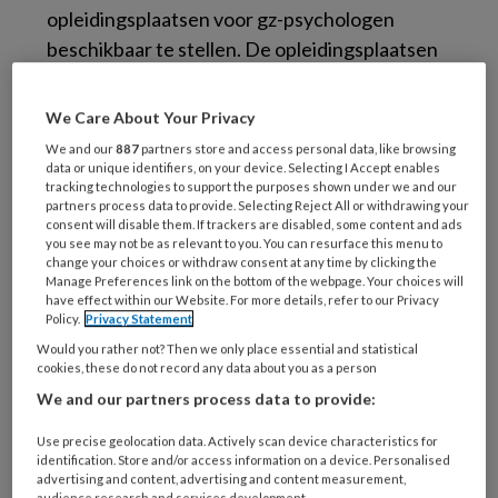
opleidingsplaatsen voor gz-psychologen
beschikbaar te stellen. De opleidingsplaatsen
moeten nog in 2021 hun beslag krijgen. Vrijwel
alle fracties in de Tweede Kamer steunden de
We Care About Your Privacy
motie.
We and our
887
partners store and access personal data, like browsing
data or unique identifiers, on your device. Selecting I Accept enables
tracking technologies to support the purposes shown under we and our
Dit is het resultaat van een brede coalitie van
partners process data to provide. Selecting Reject All or withdrawing your
negen organisaties die gevraagd hebben om
consent will disable them. If trackers are disabled, some content and ads
you see may not be as relevant to you. You can resurface this menu to
een uitbreiding van het aantal
change your choices or withdraw consent at any time by clicking the
opleidingsplaatsen. Na deze incidentele
Manage Preferences link on the bottom of the webpage. Your choices will
have effect within our Website. For more details, refer to our Privacy
uitbreiding, is het nog steeds noodzakelijk dat
Policy.
Privacy Statement
er een structurele oplossing gevonden wordt.
Would you rather not? Then we only place essential and statistical
cookies, these do not record any data about you as a person
Meer informatie over de oproep het aantal
We and our partners process data to provide:
opleidingsplaatsen te verhogen:
Use precise geolocation data. Actively scan device characteristics for
identification. Store and/or access information on a device. Personalised
advertising and content, advertising and content measurement,