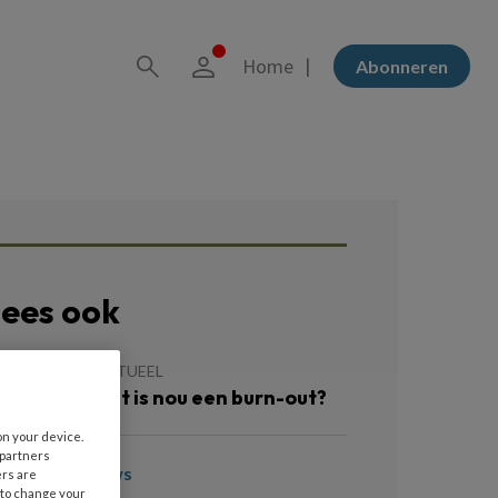
Home
Abonneren
ees ook
 JULI 2021
ACTUEEL
uistertip | Wat is nou een burn-out?
on your device.
 partners
oon meer nieuws
ers are
 to change your