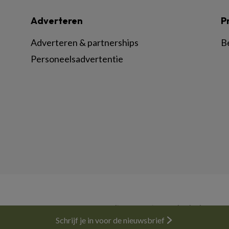
Adverteren
P
Adverteren & partnerships
B
Personeelsadvertentie
© BSL Media & Learning, onderdeel van
Spr
Schrijf je in voor de nieuwsbrief