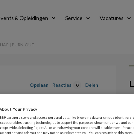
vents & Opleidingen
Service
Vacatures
HAP | BURN-OUT
L
Opslaan
Reacties
Delen
0
30
wetenschap |
L
About Your Privacy
889
partners store and access personal data, like browsing data or unique identifiers, 
 Accept enables tracking technologies to support the purposes shown under we and our
T
 to provide. Selecting Reject All or withdrawing your consent will disable them. If track
me content and ads you see may not be as relevant to you. You can resurface this menu