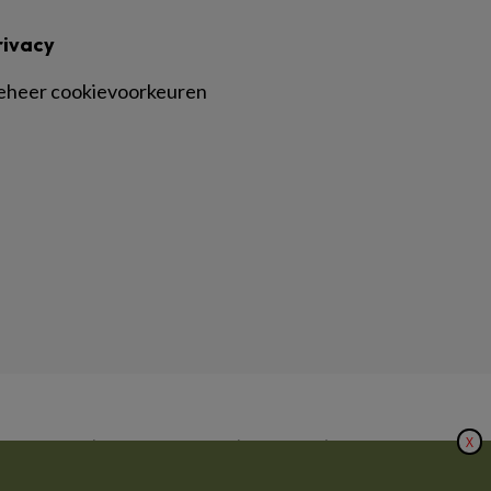
rivacy
eheer cookievoorkeuren
X
|
|
|
inger Nature
Privacy Statement
Disclaimer
Voorwaarden