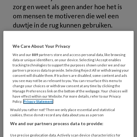
zorg en weet als geen ander hoe het is
om mensen te motiveren die wel een
duwtje in de rug kunnen gebruiken.
Wie voelt er geen weerzin bij het doen van de
We Care About Your Privacy
belastingaangifte, zich naar de sportschool
We and our
889
partners store and access personal data, like browsing
slepen in een stortbui of vroeg opstaan bij -5?
data or unique identifiers, on your device. Selecting I Accept enables
En hoe komt het dat we ons hier uiteindelijk
tracking technologies to support the purposes shown under we and our
partners process data to provide. Selecting Reject All or withdrawing your
vaak tóch toe weten te zetten? Het antwoord
consent will disable them. If trackers are disabled, some content and ads
op deze vraag is: motivatie. De kracht die ons
you see may not be as relevant to you. You can resurface this menu to
change your choices or withdraw consent at any time by clicking the
drijft om te doen waar we uiteindelijk beter
Manage Preferences link on the bottom of the webpage. Your choices will
have effect within our Website. For more details, refer to our Privacy
van worden. Maar welke motivatietactieken
Policy.
Privacy Statement
werken nu eigenlijk? Hoe belangrijk is timing?
Would you rather not? Then we only place essential and statistical
En in hoeverre is het mogelijk anderen te
cookies, these do not record any data about you as a person
motiveren?
We and our partners process data to provide:
Use precise geolocation data. Actively scan device characteristics for