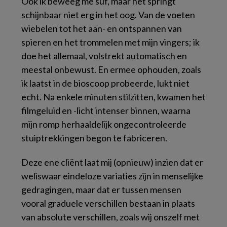
Ook ik beweeg me suf, maar het springt
schijnbaar niet erg in het oog. Van de voeten
wiebelen tot het aan- en ontspannen van
spieren en het trommelen met mijn vingers; ik
doe het allemaal, volstrekt automatisch en
meestal onbewust. En ermee ophouden, zoals
ik laatst in de bioscoop probeerde, lukt niet
echt. Na enkele minuten stilzitten, kwamen het
filmgeluid en -licht intenser binnen, waarna
mijn romp herhaaldelijk ongecontroleerde
stuiptrekkingen begon te fabriceren.
Deze ene cliënt laat mij (opnieuw) inzien dat er
weliswaar eindeloze variaties zijn in menselijke
gedragingen, maar dat er tussen mensen
vooral graduele verschillen bestaan in plaats
van absolute verschillen, zoals wij onszelf met