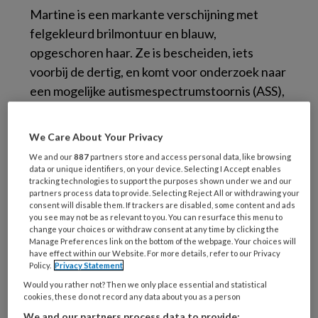
M
artine is een markante verschijning met
felgekleurd brilmontuur en blauw,
opgeschoren haar.
Ze is bescheiden, iets
voorbij de dertig, en komt voor onderzoek naar
een mogelijke autismespectrumstoornis (ASS),
een classificatie die mijzelf een kleine twee
jaar geleden ten deel viel. Hoewel Martine een
We Care About Your Privacy
intelligente vrouw is, verliet zij de
We and our
887
partners store and access personal data, like browsing
schoolbanken al op haar veertiende; vanwege
data or unique identifiers, on your device. Selecting I Accept enables
tracking technologies to support the purposes shown under we and our
steeds hevigere motorische tics. Zij is dermate
partners process data to provide. Selecting Reject All or withdrawing your
prikkelgevoelig dat ook een vaste baan voor
consent will disable them. If trackers are disabled, some content and ads
you see may not be as relevant to you. You can resurface this menu to
haar niet weggelegd is.
change your choices or withdraw consent at any time by clicking the
Manage Preferences link on the bottom of the webpage. Your choices will
have effect within our Website. For more details, refer to our Privacy
De uiteindelijke classificatie ASS komt voor
Policy.
Privacy Statement
Martine niet als een verrassing. Ze is blij dat ze
Would you rather not? Then we only place essential and statistical
erkenning vindt voor haar functioneren en
cookies, these do not record any data about you as a person
zichzelf nu beter begrijpt. Ook werpt het een
We and our partners process data to provide: