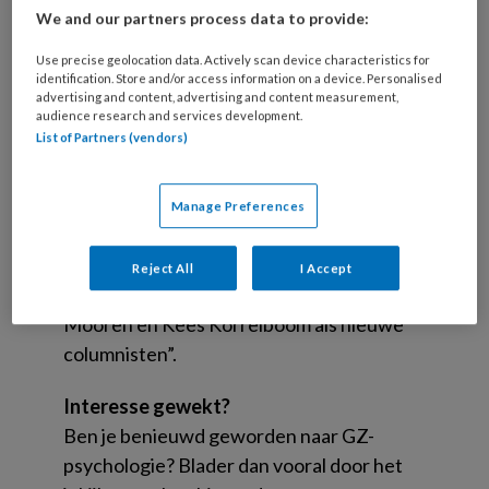
Scholten, die naast haar
We and our partners process data to provide:
redactiewerkzaamheden psychotherapeut
Use precise geolocation data. Actively scan device characteristics for
en onderzoeker is.
identification. Store and/or access information on a device. Personalised
advertising and content, advertising and content measurement,
GZ-psychologie vernieuwd!
audience research and services development.
List of Partners (vendors)
Zij gaat verder: “Met de restyling wilden we
GZ-psychologie aantrekkelijker maken.
Door de vormgeving zo optimaal mogelijk te
Manage Preferences
maken leest het gemakkelijker en prettiger.
Ook inhoudelijk hebben we aanpassingen
Reject All
I Accept
gedaan. Zo hebben we bijvoorbeeld Trudy
Mooren en Kees Korrelboom als nieuwe
columnisten”.
Interesse gewekt?
Ben je benieuwd geworden naar GZ-
psychologie? Blader dan vooral door het