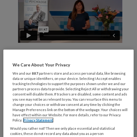
We Care About Your Privacy
In deze video vertelt Willemijn Scholten
We and our
887
partners store and access personal data, like browsing
data or unique identifiers, on your device. Selecting I Accept enables
(hoofdredacteur) over GZ-psychologie.
tracking technologies to support the purposes shown under we and our
“GZ-psychologie is een vaktijdschrift voor
partners process data to provide. Selecting Reject All or withdrawing your
consent will disable them. If trackers are disabled, some content and ads
mensen die in de GGZ werken. Met ons
you see may not be as relevant to you. You can resurface this menu to
change your choices or withdraw consent at any time by clicking the
tijdschrift willen we graag kennis,
Manage Preferences link on the bottom of the webpage. Your choices will
informatie, nieuwe ontwikkelingen en
have effect within our Website. For more details, refer to our Privacy
Policy.
Privacy Statement
discussies in het werkveld op een pakkende
Would you rather not? Then we only place essential and statistical
manier overbrengen aan collega’s”, aldus
cookies, these do not record any data about you as a person