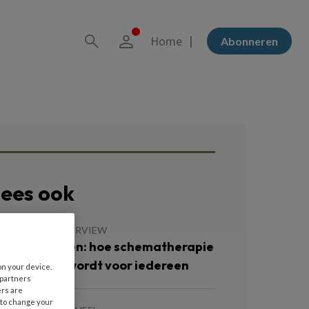
Home
Abonneren
ees ook
JULI 2026
INTERVIEW
ezelf écht zien: hoe schematherapie
oegankelijk wordt voor iedereen
on your device.
 partners
ers are
 to change your