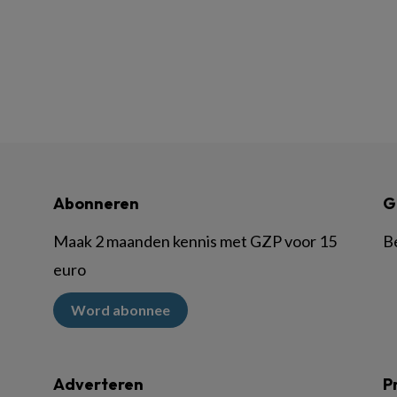
Abonneren
G
Maak 2 maanden kennis met GZP voor 15
B
euro
Word abonnee
Adverteren
P