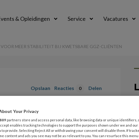
vents & Opleidingen
Service
Vacatures
VOOR MEER STABILITEIT BIJ KWETSBARE GGZ-CLIËNTEN
L
Opslaan
Reacties
Delen
0
3 
 zorgt voor meer
J
About Your Privacy
t
 kwetsbare ggz-
889
partners store and access personal data, like browsing data or unique identifiers, 
 Accept enables tracking technologies to support the purposes shown under we and our
 to provide. Selecting Reject All or withdrawing your consent will disable them. If track
me content and ads you see may not be as relevant to you. You can resurface this menu