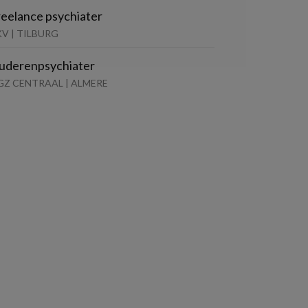
reelance psychiater
V | TILBURG
uderenpsychiater
GZ CENTRAAL | ALMERE