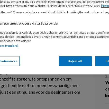
9 
ithdraw consent at any time by clicking the Manage Preferences link on the bottom of 
A
 will have effect within our Website. For more details, refer to our Privacy Policy.
Priva
 Noord-Holland-Noord die de
o
ther not? Then we only place essential and statistical cookies, these do not record an
hoogd inkomen hebben gekregen,
w
r partners process data to provide:
g
tere kwaliteit van leven. Daardoor
geolocation data. Actively scan device characteristics for identification. Store and/or 
ten significant af.
 on a device. Personalised advertising and content, advertising and content measurem
d services development.
7 
 GGZ Noord-Holland-Noord en de gemeente
tners (vendors)
I
jdelijk een verhoogd inkomen van 1350 euro
k
 het leven te staan, meer zelfvertrouwen te
p
Preferences
Reject All
I 
nsonderhoud voorzien en hadden daardoor
gelijkheid om hun woonruimte op orde te
31
ichzelf te zorgen, te ontspannen en om
V
a geld leidde niet tot noemenswaardig meer
c
 juist een stimulans voor de deelnemers om
b