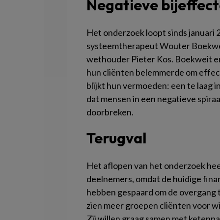
Negatieve bijeffec
Het onderzoek loopt sinds januari 2
systeemtherapeut Wouter Boekwei
wethouder Pieter Kos. Boekweit en 
hun cliënten belemmerde om effecti
blijkt hun vermoeden: een te laag 
dat mensen in een negatieve spira
doorbreken.
Terugval
Het aflopen van het onderzoek heeft
deelnemers, omdat de huidige finan
hebben gespaard om de overgang t
zien meer groepen cliënten voor wie
Zij willen graag samen met ketenp