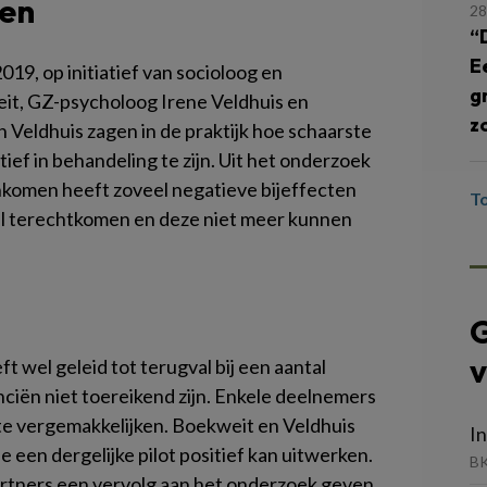
ten
28
“
E
019, op initiatief van socioloog en
g
t, GZ-psycholoog Irene Veldhuis en
z
Veldhuis zagen in de praktijk hoe schaarste
ef in behandeling te zijn. Uit het onderzoek
inkomen heeft zoveel negatieve bijeffecten
T
al terechtkomen en deze niet meer kunnen
G
v
 wel geleid tot terugval bij een aantal
ciën niet toereikend zijn. Enkele deelnemers
e vergemakkelijken. Boekweit en Veldhuis
In
 een dergelijke pilot positief kan uitwerken.
BK
artners een vervolg aan het onderzoek geven.