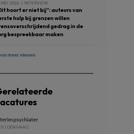
 MEI 2026
INTERVIEW
Dit hoort er niet bij”: auteurs van
erste hulp bij grenzen willen
rensoverschrijdend gedrag in de
org bespreekbaar maken
oon meer nieuws
erelateerde
acatures
terim psychiater
V | DEN HAAG