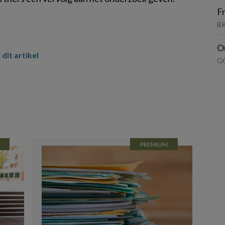
F
BK
O
 dit artikel
G