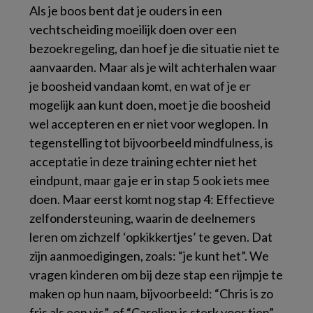
Als je boos bent dat je ouders in een
vechtscheiding moeilijk doen over een
bezoekregeling, dan hoef je die situatie niet te
aanvaarden. Maar als je wilt achterhalen waar
je boosheid vandaan komt, en wat of je er
mogelijk aan kunt doen, moet je die boosheid
wel accepteren en er niet voor weglopen. In
tegenstelling tot bijvoorbeeld mindfulness, is
acceptatie in deze training echter niet het
eindpunt, maar ga je er in stap 5 ook iets mee
doen. Maar eerst komt nog stap 4: Effectieve
zelfondersteuning, waarin de deelnemers
leren om zichzelf ‘opkikkertjes’ te geven. Dat
zijn aanmoedigingen, zoals: “je kunt het”. We
vragen kinderen om bij deze stap een rijmpje te
maken op hun naam, bijvoorbeeld: “Chris is zo
fris als een vis”, of “Carolien is sterk voor tien”.