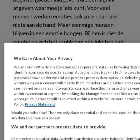
afgeven waarmee je iets kunt. Voor veel
mensen werken emoties ook zo, en dan is er
niets aan de hand. Maar sommige mensen
blijven in een emotie hangen. Bij hen is niet de
emotie op zich het probleem; hen lukt het niet
te zorgen voor wat wij een goede
emotieregulatie noemen.
We Care About Your Privacy
We and our
889
partners store and access personal data, like browsing data 
‘Emoties zijn goede raadgevers’
identifiers, on your device. Selecting I Accept enables tracking technologies t
purposes shown under we and our partners process data to provide. Selecting 
withdrawing your consent will disable them. If trackers are disabled, some co
Ik ontdekte dat er nog maar weinig onderzoek
see may not be as relevant to you. You can resurface this menu to change your
withdraw consent at any time by clicking the Manage Preferences link on the 
naar emotieregulatie is gedaan. Logisch, want
webpage. Your choices will have effect within our Website. For more details, re
het idee dat het echte probleem zich
Policy.
Privacy Statement
schuilhoudt in de emotieregulatie is in de
Would you rather not? Then we only place essential and statistical cookies, the
any data about you as a person
afgelopen vier jaar pas ontstaan.’
We and our partners process data to provide:
Hoe ontstaat zo’n verstoorde
Use precise geolocation data. Actively scan device characteristics for identifica