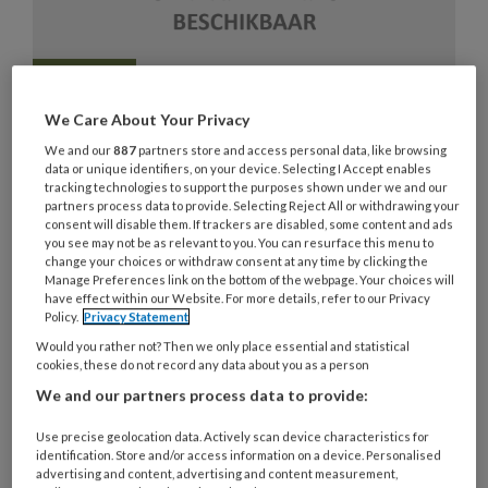
Therapeuten en onderzoekers
We Care About Your Privacy
over emotieregulatie
We and our
887
partners store and access personal data, like browsing
data or unique identifiers, on your device. Selecting I Accept enables
Volgens een aantal deskundigen in de ggz is
tracking technologies to support the purposes shown under we and our
partners process data to provide. Selecting Reject All or withdrawing your
emotieregulatie een van de belangrijkste
consent will disable them. If trackers are disabled, some content and ads
transdiagnostische processen. Maar in de
you see may not be as relevant to you. You can resurface this menu to
change your choices or withdraw consent at any time by clicking the
behandeling is hier vaak nog onvoldoende
Manage Preferences link on the bottom of the webpage. Your choices will
have effect within our Website. For more details, refer to our Privacy
aandacht voor.
Policy.
Privacy Statement
Would you rather not? Then we only place essential and statistical
cookies, these do not record any data about you as a person
We and our partners process data to provide:
2 APRIL 2019
ACHTERGRONDARTIKEL
Use precise geolocation data. Actively scan device characteristics for
identification. Store and/or access information on a device. Personalised
EMOTIEREGULATIE
advertising and content, advertising and content measurement,