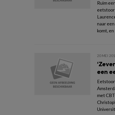
Ruim een
eetstoor
Laurence
naar een
komt, en
20 MEI 20
‘Zeven
een ee
Eetstoorn
Amsterda
met CBT-
Christop
Universi