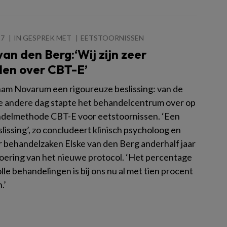
17
IN GESPREK MET
EETSTOORNISSEN
van den Berg:‘Wij zijn zeer
den over CBT-E’
nam Novarum een rigoureuze beslissing: van de
e andere dag stapte het behandelcentrum over op
delmethode CBT-E voor eetstoornissen. ‘Een
lissing’, zo concludeert klinisch psycholoog en
r behandelzaken Elske van den Berg anderhalf jaar
voering van het nieuwe protocol. ‘Het percentage
le behandelingen is bij ons nu al met tien procent
.’