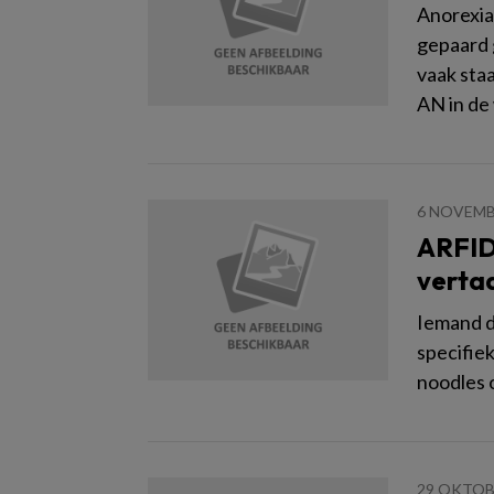
Anorexia
gepaard 
vaak sta
AN in de
6 NOVEMB
ARFID
verta
Iemand d
specifiek
noodles o
29 OKTOB