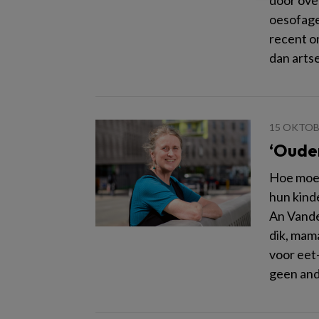
door ove
oesofage
recent o
dan arts
15 OKTOB
‘Ouder
Hoe moet
hun kind
An Vande
dik, mam
voor eet
geen ande