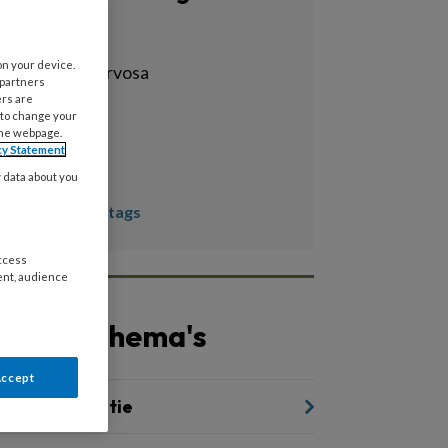
Alle tags
on your device.
anorexcia nervosa
 partners
ers are
anorexia
 to change your
the webpage.
arfid
cy Statement
cbt-e
y data about you
Toon meer tags
access
ent, audience
Andere thema's
Accept
uïcidepreventie