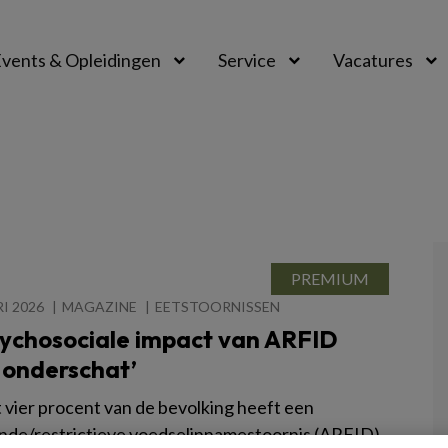
vents & Opleidingen
Service
Vacatures
I 2026
MAGAZINE
EETSTOORNISSEN
sychosociale impact van ARFID
 onderschat’
 vier procent van de bevolking heeft een
nde/restrictieve voedselinnamestoornis (ARFID),