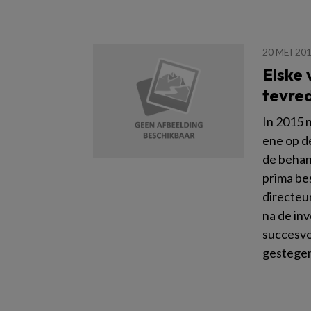
20 MEI 20
Elske 
tevre
In 2015 
ene op d
de behan
prima bes
directeu
na de in
succesvol
gestegen