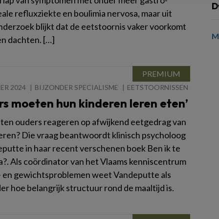
rlap van symptomen met onder meer gastro-
D
ale refluxziekte en boulimia nervosa, maar uit
nderzoek blijkt dat de eetstoornis vaker voorkomt
M
en dachten. […]
ER 2024
BIJZONDER SPECIALISME
EETSTOORNISSEN
s moeten hun kinderen leren eten’
en ouders reageren op afwijkend eetgedrag van
eren? Die vraag beantwoordt klinisch psycholoog
putte in haar recent verschenen boek Ben ik te
a?. Als coördinator van het Vlaams kenniscentrum
- en gewichtsproblemen weet Vandeputte als
r hoe belangrijk structuur rond de maaltijd is.