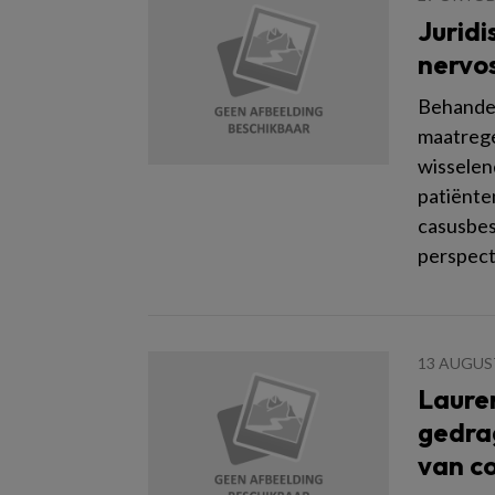
Juridi
nervo
Behandel
maatrege
wisselen
patiënte
casusbes
perspecti
13 AUGUS
Laure
gedrag
van c