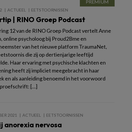
2
ACTUEEL
EETSTOORNISSEN
rtip | RINO Groep Podcast
ering 12 van de RINO Groep Podcast vertelt Anne
 online psycholoog bij Proud2Bme en
efneemster van het nieuwe platform TraumaNet,
etstoornis die zij op dertienjarige leeftijd
lde. Haar ervaring met psychische klachten en
ning heeft zij impliciet meegebracht in haar
k en als aanleiding benoemd in het voorwoord
proefschrift: […]
BER 2021
ACTUEEL
EETSTOORNISSEN
j anorexia nervosa