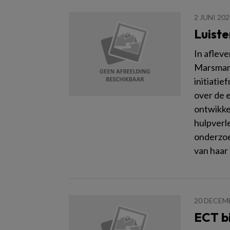
2 JUNI 202
Luiste
In aflev
Marsman,
initiati
over de e
ontwikke
hulpverle
onderzoe
van haar 
20 DECEM
ECT bi