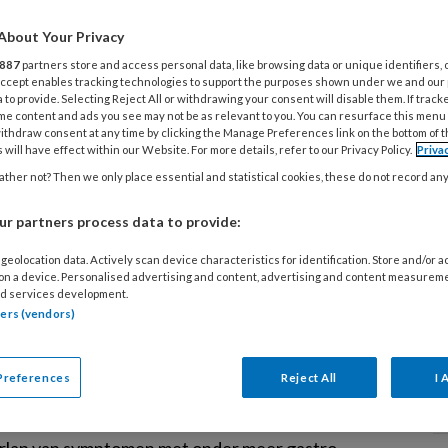
toornis die sinds 2013 in de DSM-5 staat. Sandra
About Your Privacy
 bijzonder hoogleraar Voedings- en
nissen aan de Universiteit Maastricht (UM), vindt
887
partners store and access personal data, like browsing data or unique identifiers, 
 Accept enables tracking technologies to support the purposes shown under we and our
sychosociale impact van ARFID wordt onderschat
 to provide. Selecting Reject All or withdrawing your consent will disable them. If track
me content and ads you see may not be as relevant to you. You can resurface this menu
 voor meer onderzoek.
ithdraw consent at any time by clicking the Manage Preferences link on the bottom of 
 will have effect within our Website. For more details, refer to our Privacy Policy.
Priva
ther not? Then we only place essential and statistical cookies, these do not record an
BER 2025
NIEUWS UIT DE WETENSCHAP
r partners process data to provide:
ORNISSEN
geolocation data. Actively scan device characteristics for identification. Store and/or 
atiestoornis vaker herkend, maar
 on a device. Personalised advertising and content, advertising and content measurem
ise in Nederland schaars
d services development.
tners (vendors)
estoornis is een eetstoornis waarbij mensen kort
ten voedsel onwillekeurig laten opwellen, opnieuw
Preferences
Reject All
I 
rumineren) en doorslikken of uitspugen. Lange
S
d de aandoening nauwelijks herkend, onder meer