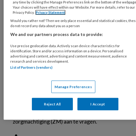
any time by clicking the Manage Preferences link on the bottom of the webpage
Psychiatrische Unit (MPU) vanwege
Your choices will have effect within our Website. For more details, refer to our
Privacy Policy.
Privacy Statement
hypoglycemieën (te lage bloedsuikerspiegels).
Would you rather not? Then we only place essential and statistical cookies, the
Omdat het de patiënte niet lukte om
do not record any data about you as a person
voldoende te eten, besloten de internist en
We and our partners process data to provide:
psychiater van de MPU – in overleg met de
Use precise geolocation data. Actively scan device characteristics for
ouders van de patiënte – om
identification. Store and/or access information on a device. Personalised
dwangsondevoeding te starten. Het gewicht
advertising and content, advertising and content measurement, audience
research and services development.
van patiënte nam toe tot een BMI van 15 kg/m
List of Partners (vendors)
2
, maar dat gewicht daalde steeds weer
wanneer zij de mogelijkheid kreeg tot orale
Manage Preferences
intake; de overgang van gedwongen
sondevoeding naar orale intake bleek te groot.
In afstemming met behandelaren van de
Reject All
I Accept
eetstoorniskliniek werd besloten om een
zorgmachtiging (ZM) aan te vragen.