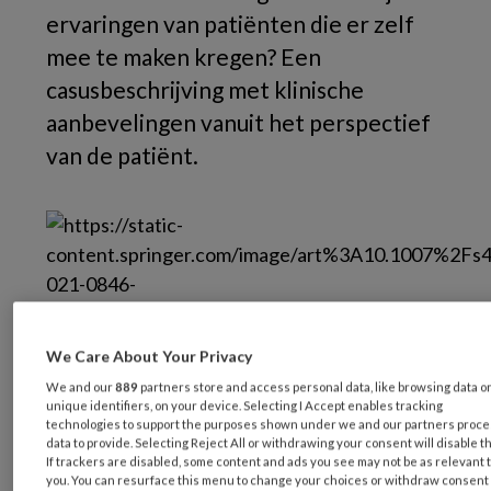
ervaringen van patiënten die er zelf
mee te maken kregen? Een
casusbeschrijving met klinische
aanbevelingen vanuit het perspectief
van de patiënt.
© Anushka / stock.adobe.com
We Care About Your Privacy
We and our
889
partners store and access personal data, like browsing data o
Een 19-jarige patiënte werd opgenomen in
unique identifiers, on your device. Selecting I Accept enables tracking
een eetstoorniskliniek vanwege anorexia
technologies to support the purposes shown under we and our partners proc
data to provide. Selecting Reject All or withdrawing your consent will disable t
nervosa (AN) van het restrictieve type.
If trackers are disabled, some content and ads you see may not be as relevant 
you. You can resurface this menu to change your choices or withdraw consent 
Voor de opname verbleef zij op een Medisch