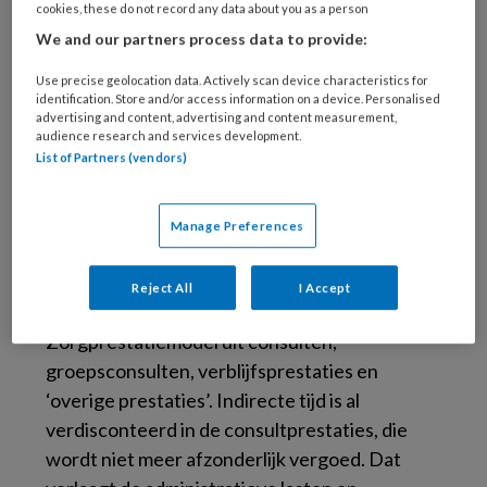
cookies, these do not record any data about you as a person
dertien partijen die samen het
We and our partners process data to provide:
Zorgprestatiemodel ontwikkelen, besloten
nog verder te gaan en hebben vooraf tien
Use precise geolocation data. Actively scan device characteristics for
identification. Store and/or access information on a device. Personalised
‘kwaliteiten’ geformuleerd waaraan de nieuwe
advertising and content, advertising and content measurement,
audience research and services development.
bekostiging moet voldoen. Hieraan worden
List of Partners (vendors)
alle relevante ontwikkelingen getoetst: draagt
het bij aan minder administratieve lasten,
wordt het werkelijk eenvoudiger voor de
Manage Preferences
patiënt?
Reject All
I Accept
Op hoofdlijnen bestaat het
Zorgprestatiemodel uit consulten,
groepsconsulten, verblijfsprestaties en
‘overige prestaties’. Indirecte tijd is al
verdisconteerd in de consultprestaties, die
wordt niet meer afzonderlijk vergoed. Dat