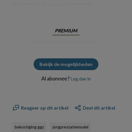
op jaarbasis). Daarnaast wordt nog
PREMIUM
Bekijk de mogelijkheden
Al abonnee?
Log dan in
Reageer op dit artikel
Deel dit artikel
bekostiging ggz
zorgprestatiemodel