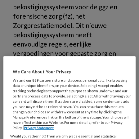
bekostigingssysteem voor de ggz en
forensische zorg (fz), het
Zorgprestatiemodel. Dit nieuwe
bekostigingssysteem heeft
eenvoudige regels, eerlijke
vergoedingen voor gepaste zorg en
minder administratieve rompslomp.
Programmamanager Cornelis Jan
We Care About Your Privacy
Diepeveen en adviseur Fred
We and our
889
partners store and access personal data, like browsing
data or unique identifiers, on your device. Selecting I Accept enables
Landwaart schreven een introductie.
tracking technologies to support the purposes shown under we and our
partners process data to provide. Selecting Reject All or withdrawing your
consent will disable them. If trackers are disabled, some content and ads
De kracht van de eenvoud
you see may not be as relevant to you. You can resurface this menu to
change your choices or withdraw consent at any time by clicking the
Manage Preferences link on the bottom of the webpage. Your choices will
Een bekostigingssysteem moet voldoen aan de
have effect within our Website. For more details, refer to our Privacy
Policy.
Privacy Statement
wettelijke eisen van onder andere de Wet
Would you rather not? Then we only place essential and statistical
marktordening gezondheidszorg (Wmg). De