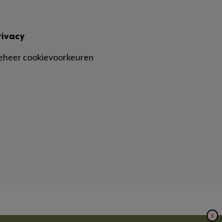
rivacy
eheer cookievoorkeuren
X
|
|
|
inger Nature
Privacy Statement
Disclaimer
Voorwaarden