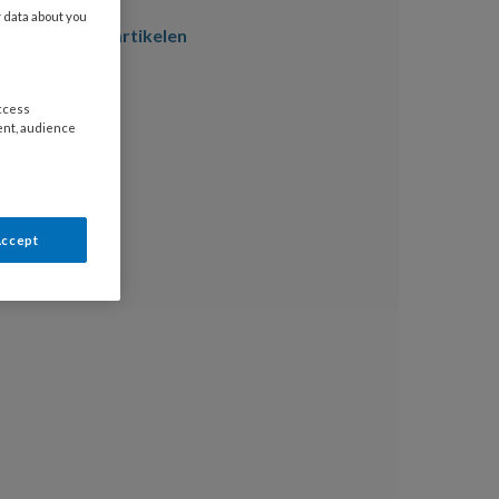
y data about you
er magazine artikelen
access
ent, audience
Accept