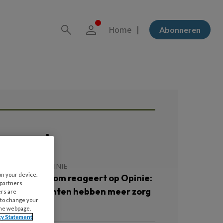
Home
Abonneren
ees ook
 JUNI 2021
OPINIE
on your device.
ees Korrelboom reageert op Opinie:
 partners
Sommige cliënten hebben meer zorg
ers are
 to change your
odig’
the webpage.
cy Statement