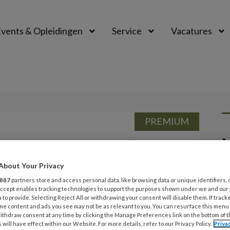
vents & Opleidingen
Service
Vacatures
PREMIUM
L
Opslaan
Reacties
Delen
0
About Your Privacy
21
 William James
887
partners store and access personal data, like browsing data or unique identifiers, 
K
 Accept enables tracking technologies to support the purposes shown under we and our
‘
 to provide. Selecting Reject All or withdrawing your consent will disable them. If track
me content and ads you see may not be as relevant to you. You can resurface this menu
n
loog William James (1842-1910) staat
ithdraw consent at any time by clicking the Manage Preferences link on the bottom of 
 will have effect within our Website. For more details, refer to our Privacy Policy.
Priva
s van de Amerikaanse psychologie.
Hij