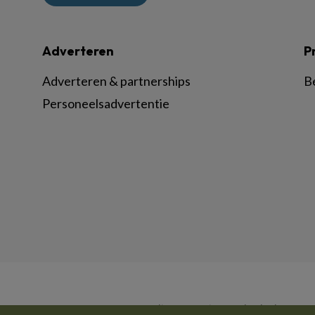
Adverteren
P
Adverteren & partnerships
B
Personeelsadvertentie
© BSL Media & Learning, onderdeel van
Spr