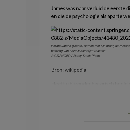
James was naar verluid de eerste d
en die de psychologie als aparte w
William James (rechts) samen met zijn broer, de roman
beleving van onze lichamelijke reacties
© GRANGER / Alamy Stock Photo
Bron:
wikipedia
Heeft u bijzonder historisch beeld