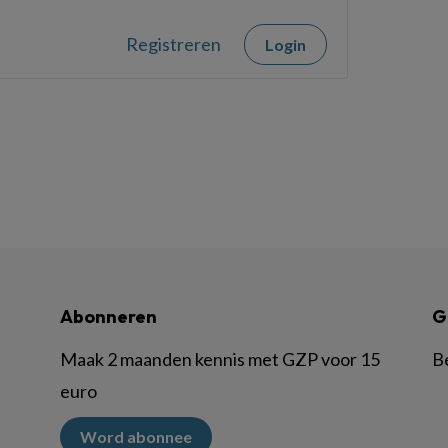
Registreren
Login
Abonneren
G
Maak 2 maanden kennis met GZP voor 15
B
euro
Word abonnee