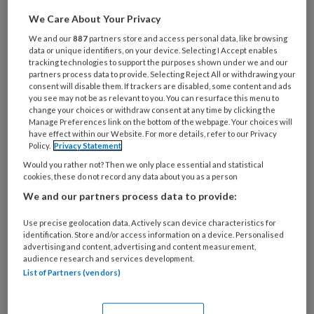
We Care About Your Privacy
We and our
887
partners store and access personal data, like browsing
data or unique identifiers, on your device. Selecting I Accept enables
tracking technologies to support the purposes shown under we and our
partners process data to provide. Selecting Reject All or withdrawing your
consent will disable them. If trackers are disabled, some content and ads
you see may not be as relevant to you. You can resurface this menu to
change your choices or withdraw consent at any time by clicking the
Manage Preferences link on the bottom of the webpage. Your choices will
have effect within our Website. For more details, refer to our Privacy
Policy.
Privacy Statement
Foto: Karsten Winegeart
Would you rather not? Then we only place essential and statistical
cookies, these do not record any data about you as a person
We and our partners process data to provide:
Volgens de zogenaamde Stress Reduction
Use precise geolocation data. Actively scan device characteristics for
identification. Store and/or access information on a device. Personalised
Theory is de natuur goed voor de mens omdat
advertising and content, advertising and content measurement,
we het grootste deel van onze
audience research and services development.
List of Partners (vendors)
ontstaansgeschiedenis voor overleving
afhankelijk waren van de natuurlijke omgeving