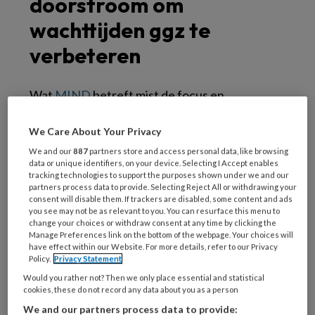
doorstroom om
wachttijden ggz te
verbeteren
Wat
MIND
betreft mist de focus en
samenhang op preventie om zo de instroom
van mensen met klachten te beperken en moet
We Care About Your Privacy
de zorg zelf optimaal inzetten om de
We and our
887
partners store and access personal data, like browsing
data or unique identifiers, on your device. Selecting I Accept enables
doorstroom en de uitstroom te bevorderen.
tracking technologies to support the purposes shown under we and our
Woensdag 2 november debatteert de Vaste
partners process data to provide. Selecting Reject All or withdrawing your
consent will disable them. If trackers are disabled, some content and ads
Kamercommissie VWS over de ggz en
you see may not be as relevant to you. You can resurface this menu to
change your choices or withdraw consent at any time by clicking the
suïcidepreventie.
Manage Preferences link on the bottom of the webpage. Your choices will
have effect within our Website. For more details, refer to our Privacy
Preventie om vraag naar
Policy.
Privacy Statement
Would you rather not? Then we only place essential and statistical
ggz te verminderen
cookies, these do not record any data about you as a person
We and our partners process data to provide: