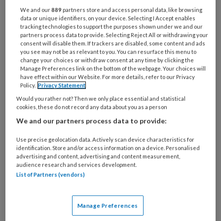
We and our
889
partners store and access personal data, like browsing
data or unique identifiers, on your device. Selecting I Accept enables
Nostalgie
tracking technologies to support the purposes shown under we and our
partners process data to provide. Selecting Reject All or withdrawing your
consent will disable them. If trackers are disabled, some content and ads
Ik breng mijn middag door met een
you see may not be as relevant to you. You can resurface this menu to
change your choices or withdraw consent at any time by clicking the
vrijwilliger van cultuurcentrum de Stompe Toren in
Manage Preferences link on the bottom of the webpage. Your choices will
Spaarnwoude, het recreatiegebied tussen Haarlem
have effect within our Website. For more details, refer to our Privacy
Policy.
Privacy Statement
en Amsterdam. Het is een juweeltje, omgeven door
Would you rather not? Then we only place essential and statistical
groen en boerderijen. Van de kerk wordt sinds 1063
cookies, these do not record any data about you as a person
vermelding gemaakt.
We and our partners process data to provide:
Use precise geolocation data. Actively scan device characteristics for
identification. Store and/or access information on a device. Personalised
Maar het kan nog
advertising and content, advertising and content measurement,
audience research and services development.
veel beter
List of Partners (vendors)
Ons vak is voortdurend in ontwikkeling. En dat is
Manage Preferences
maar goed ook, want er kan nog veel beter.