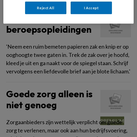
Reject All
I Accept
Gekkigheid in de
beroepsopleidingen
'Neem een ruim bemeten papieren zak en knip er op
ooghoogte twee gaten in. Trek de zak over je hoofd,
kleed je uit en ga naakt voor de spiegel staan. Schrijf
vervolgens een liefdevolle brief aan je blote lichaam.'
Goede zorg alleen is
niet genoeg
Zorgaanbieders zijn wettelijk verplicht om goede
zorg te verlenen, maar ook aan hun bedrijfsvoering,