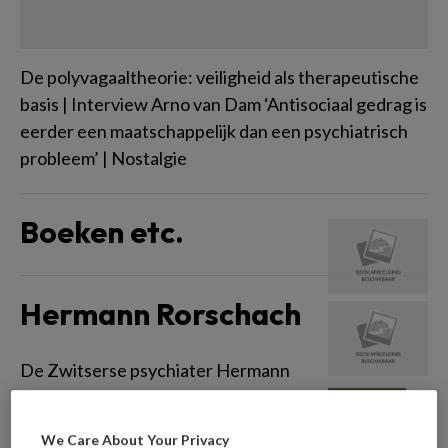
De polyvagaaltheorie: veiligheid als therapeutische
basis | Interview Arno van Dam ‘Antisociaal gedrag is
eerder een maatschappelijk dan een psychiatrisch
probleem’ | Nostalgie
Boeken etc.
Hermann Rorschach
De Zwitserse psychiater Hermann
Rorschach (1884-1922) was uitvinder van de
'Rorschachtest', of 'inktvlektest' (1921).
We Care About Your Privacy