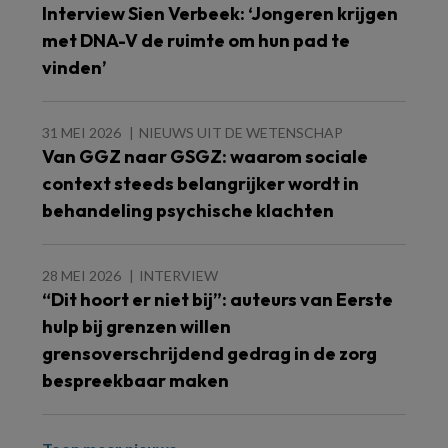
Interview Sien Verbeek: ‘Jongeren krijgen
met DNA-V de ruimte om hun pad te
vinden’
31 MEI 2026
NIEUWS UIT DE WETENSCHAP
Van GGZ naar GSGZ: waarom sociale
context steeds belangrijker wordt in
behandeling psychische klachten
28 MEI 2026
INTERVIEW
“Dit hoort er niet bij”: auteurs van Eerste
hulp bij grenzen willen
grensoverschrijdend gedrag in de zorg
bespreekbaar maken