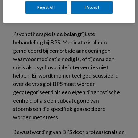
relaties, partnerconflicten, het nemen van
Reject All
I Accept
seksuele risico’s, weinig sociale steun en
depressieve gevoelens.
Psychotherapie is de belangrijkste
behandeling bij BPS. Medicatie is alleen
geïndiceerd bij comorbide aandoeningen
waarvoor medicatie nodig is, of tijdens een
crisis als psychosociale interventies niet
helpen. Er wordt momenteel gediscussieerd
over de vraag of BPS moet worden
gecategoriseerd als een eigen diagnostische
eenheid of als een subcategorie van
stoornissen die specifiek geassocieerd
worden met stress.
Bewustwording van BPS door professionals en