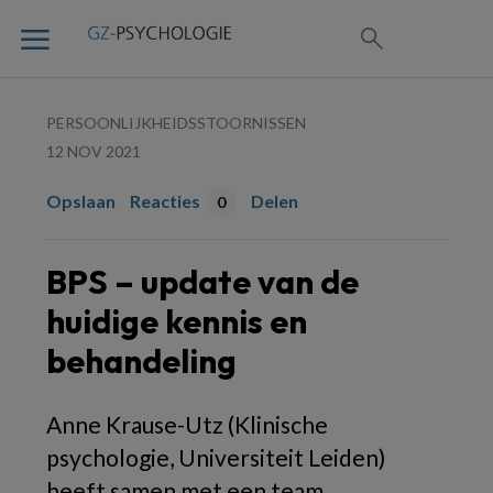
PERSOONLIJKHEIDSSTOORNISSEN
12 NOV 2021
Opslaan
Reacties
Delen
0
BPS – update van de
huidige kennis en
behandeling
Anne Krause-Utz (Klinische
psychologie, Universiteit Leiden)
heeft samen met een team