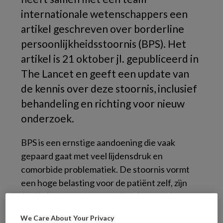
internationale wetenschappers een
artikel geschreven over borderline
persoonlijkheidsstoornis (BPS). Het
artikel is 21 oktober jl. gepubliceerd in
The Lancet en geeft een update van
de kennis over deze stoornis, inclusief
behandeling en richting voor nieuw
onderzoek.
BPS is een ernstige aandoening die vaak
gepaard gaat met veel lijdensdruk en
comorbide problematiek. De stoornis vormt
een hoge belasting voor de patiënt zelf, zijn
familieleden en de gezondheidszorg in het
algemeen. De stoornis werd als
We Care About Your Privacy