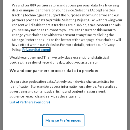
onbehandelbaar gezien, maar onderzoek heeft
We and our
889
partners store and access personal data, like browsing
inmiddels geleid tot eerdere diagnose en
data or unique identifiers, on your device. Selecting I Accept enables
betere behandelresultaten.
tracking technologies to support the purposes shown under we and our
partners process data to provide. Selecting Reject All or withdrawing your
consent will disable them. If trackers are disabled, some content and ads
Lees ook:
Vroege
you see may not be as relevant to you. You can resurface this menu to
change your choices or withdraw consent at any time by clicking the
interventie voor
Manage Preferences link on the bottom of the webpage. Your choices will
have effect within our Website. For more details, refer to our Privacy
borderline
Policy.
Privacy Statement
persoonlijkheidsproblematiek
Would you rather not? Then we only place essential and statistical
cookies, these do not record any data about you as a person
BPS begint meestal tijdens de adolescentie (12
We and our partners process data to provide:
>) en ontwikkeld zich vaak samen met
Use precise geolocation data. Actively scan device characteristics for
internaliserende stoornissen (depressie en
identification. Store and/or access information on a device. Personalised
advertising and content, advertising and content measurement,
angst), externaliserende stoornissen
audience research and services development.
(gedragsproblemen, hyperactiviteit en
List of Partners (vendors)
middelengebruik) of beide. De stoornis wordt
in verband gebracht met een laag
Manage Preferences
opleidingsniveau, gebrek aan langdurige