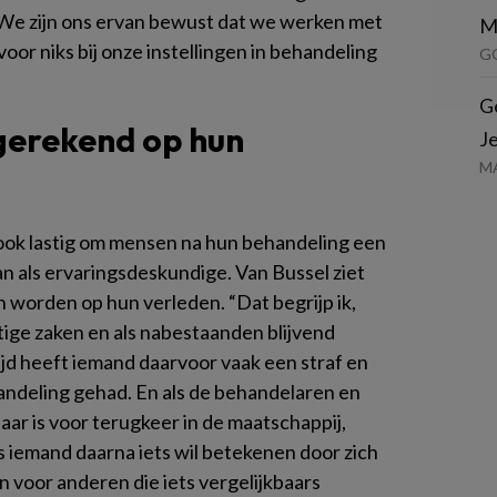
 We zijn ons ervan bewust dat we werken met
M
oor niks bij onze instellingen in behandeling
G
G
gerekend op hun
J
M
ook lastig om mensen na hun behandeling een
n als ervaringsdeskundige. Van Bussel ziet
 worden op hun verleden. “Dat begrijp ik,
stige zaken en als nabestaanden blijvend
jd heeft iemand daarvoor vaak een straf en
andeling gehad. En als de behandelaren en
laar is voor terugkeer in de maatschappij,
ls iemand daarna iets wil betekenen door zich
n voor anderen die iets vergelijkbaars