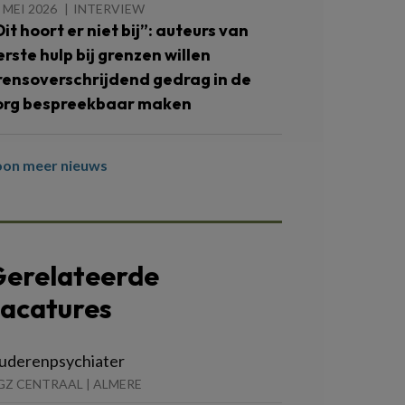
 MEI 2026
INTERVIEW
Dit hoort er niet bij”: auteurs van
erste hulp bij grenzen willen
rensoverschrijdend gedrag in de
org bespreekbaar maken
oon meer nieuws
erelateerde
acatures
uderenpsychiater
GZ CENTRAAL | ALMERE