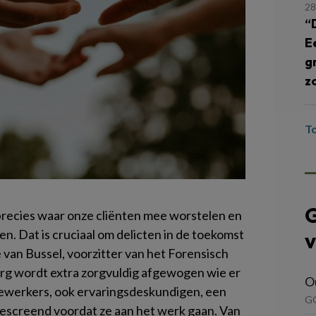
28
“
E
g
z
T
G
recies waar onze cliënten mee worstelen en
n. Dat is cruciaal om delicten in de toekomst
v
van Bussel, voorzitter van het Forensisch
org wordt extra zorgvuldig afgewogen wie er
O
dewerkers, ook ervaringsdeskundigen, een
G
escreend voordat ze aan het werk gaan. Van