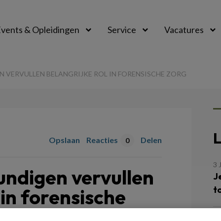
vents & Opleidingen
Service
Vacatures
 VERVULLEN BELANGRIJKE ROL IN FORENSISCHE ZORG
L
Opslaan
Reacties
Delen
0
3 
undigen vervullen
J
t
 in forensische