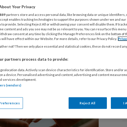
9 
A
About Your Privacy
n de forensische zorg werken met
o
889
partners store and access personal data, like browsing data or unique identifiers, 
 Accept enables tracking technologies to support the purposes shown under we and our
n erg ingewikkeld zijn, want soms
w
 to provide. Selecting Reject All or withdrawing your consent will disable them. If track
g
me content and ads you see may not be as relevant to you. You can resurface this menu
n niet om aan alle gestelde eisen te
ithdraw consent at any time by clicking the Manage Preferences link on the bottom of 
nsisch Netwerk, waar de Nederlandse
 will have effect within our Website. For more details, refer to our Privacy Policy.
Priva
ther not? Then we only place essential and statistical cookies, these do not record an
voordelen dan nadelen.
7 
I
r partners process data to provide:
k
p
geolocation data. Actively scan device characteristics for identification. Store and/or 
 on a device. Personalised advertising and content, advertising and content measurem
d services development.
tners (vendors)
31
V
c
Preferences
Reject All
I 
b