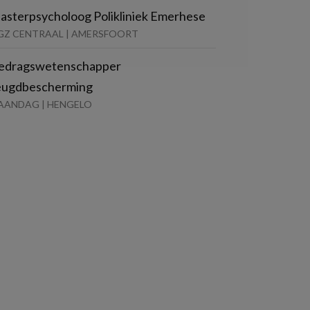
asterpsycholoog Polikliniek Emerhese
GZ CENTRAAL | AMERSFOORT
edragswetenschapper
eugdbescherming
AANDAG | HENGELO