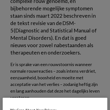
complexe rouw genoemd, en
bijbehorende mogelijke symptomen
staan sinds maart 2022 beschreven in
de tekst revisie van de DSM-
5 (Diagnostic and Statistical Manual of
Mental Disorders). En dat is goed
nieuws voor zowel nabestaanden als
therapeuten en onderzoekers.
Er is sprake van een rouwstoornis wanneer
normale rouwreacties – zoals intens verdriet,
eenzaamheid, boosheid en moeite met
acceptatie van het verlies – zodanig heftig zijn
en lang aanhouden dat deze het dagelijks leven
verstoren.
We Care About Your Privacy