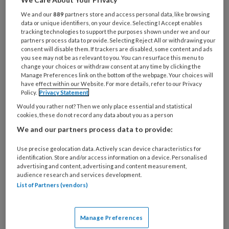
Kapotgeslagen
wereldbeeld
We and our
889
partners store and access personal data, like browsing
data or unique identifiers, on your device. Selecting I Accept enables
tracking technologies to support the purposes shown under we and our
partners process data to provide. Selecting Reject All or withdrawing your
Uit onderzoek blijkt dat dit soort klachten zich
consent will disable them. If trackers are disabled, some content and ads
you see may not be as relevant to you. You can resurface this menu to
voornamelijk ontwikkelen na een zogenaamd
change your choices or withdraw consent at any time by clicking the
‘uitzonderlijk verlies’ – zoals moord, suïcide of
Manage Preferences link on the bottom of the webpage. Your choices will
have effect within our Website. For more details, refer to our Privacy
als gevolg van een ramp. Dat heeft te maken
Policy.
Privacy Statement
met dat het wereldbeeld van iemand verstoord
Would you rather not? Then we only place essential and statistical
is. Iemand heeft het idee dat de wereld veilig
cookies, these do not record any data about you as a person
We and our partners process data to provide:
en voorspelbaar is. Dan stapt een dierbare
simpelweg de deur uit en wordt aangereden.
Use precise geolocation data. Actively scan device characteristics for
Die confrontatie en dat kapotgeslagen
identification. Store and/or access information on a device. Personalised
advertising and content, advertising and content measurement,
wereldbeeld maakt dat mensen moeite
audience research and services development.
hebben met het verwerken van verlies en
List of Partners (vendors)
daardoor een verhoogde kans hebben op het
ontwikkelen van klachten.
Manage Preferences