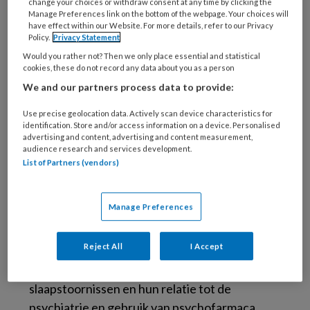
change your choices or withdraw consent at any time by clicking the
Gerelateerde informatie
Manage Preferences link on the bottom of the webpage. Your choices will
have effect within our Website. For more details, refer to our Privacy
Policy.
Privacy Statement
Would you rather not? Then we only place essential and statistical
cookies, these do not record any data about you as a person
We and our partners process data to provide:
Use precise geolocation data. Actively scan device characteristics for
identification. Store and/or access information on a device. Personalised
advertising and content, advertising and content measurement,
audience research and services development.
List of Partners (vendors)
Leestip | Slaapstoornissen in de
psychiatrie – Diagnose en
Manage Preferences
behandeling
Reject All
I Accept
Nieuw verschenen handboek met overzicht
van diagnostiek en behandeling van
slaapstoornissen en hun relatie tot de
psychiatrie en gebruik van psychofarmaca.