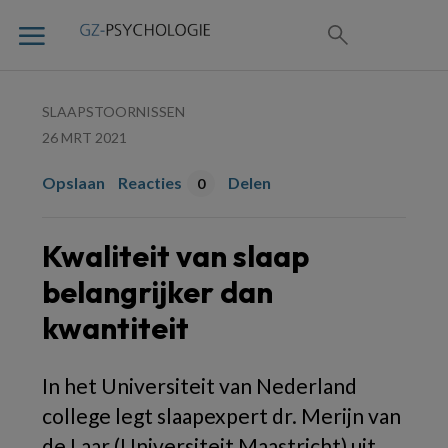
SLAAPSTOORNISSEN
26 MRT 2021
Opslaan
Reacties
Delen
0
Kwaliteit van slaap
belangrijker dan
kwantiteit
In het Universiteit van Nederland
college legt slaapexpert dr. Merijn van
de Laar (Universiteit Maastricht) uit,