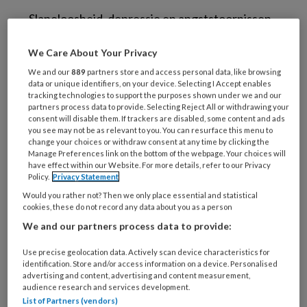
Slapeloosheid, depressie en angststoornissen
zijn de meest voorkomende psychische
We Care About Your Privacy
aandoeningen. Behandelingen zijn vaak
slechts matig effectief, en bij veel mensen
We and our
889
partners store and access personal data, like browsing
data or unique identifiers, on your device. Selecting I Accept enables
keren de symptomen terug. Het is dan ook
tracking technologies to support the purposes shown under we and our
partners process data to provide. Selecting Reject All or withdrawing your
cruciaal om nieuwe aanknopingspunten voor
consent will disable them. If trackers are disabled, some content and ads
behandelingen te vinden. Opvallend is dat er
you see may not be as relevant to you. You can resurface this menu to
change your choices or withdraw consent at any time by clicking the
veel overlap zit tussen de aandoeningen en ze
Manage Preferences link on the bottom of the webpage. Your choices will
vaak samen voorkomen. Zou een gedeeld
have effect within our Website. For more details, refer to our Privacy
Policy.
Privacy Statement
hersenmechanisme hieraan ten grondslag
Would you rather not? Then we only place essential and statistical
kunnen liggen?
cookies, these do not record any data about you as a person
We and our partners process data to provide:
Siemon de Lange, Elleke Tissink en Eus van
Use precise geolocation data. Actively scan device characteristics for
Someren, hebben samen met hun collega’s aan
identification. Store and/or access information on a device. Personalised
de Vrije Universiteit Amsterdam gekeken naar
advertising and content, advertising and content measurement,
audience research and services development.
hersenscans van meer dan 25.000 deelnemers
List of Partners (vendors)